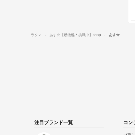
ラクマ
あす☆【断捨離＊挑戦中】shop
あす☆
注目ブランド一覧
コン
ブラ