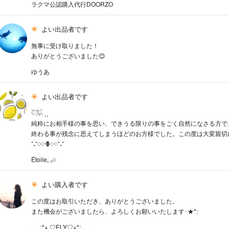
ラクマ公認購入代行DOORZO
よい出品者です
無事に受け取りました！
ありがとうございました😊
ゆうあ
よい出品者です
𓎤𓅮 ⸒⸒
純粋にお相手様の事を思い、できうる限りの事をごく自然になさる方で
終わる事が残念に思えてしまうほどのお方様でした。この度は大変親切
⁺₊⁺༶༶🪻༶༶⁺₊⁺
Étoile𓈒 𓂂𓏸
よい購入者です
この度はお取引いただき、ありがとうございました。
また機会がございましたら、よろしくお願いいたします･★*:
.。.:*+ ♡ELY♡+*:.。.