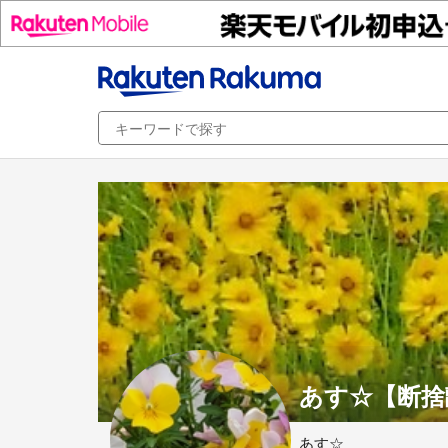
あす☆【断捨
あす☆