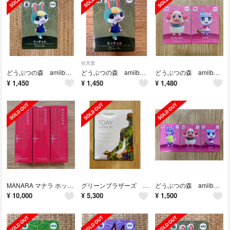
任天堂
どうぶつの森 amiiboカード ミッチェル
どうぶつの森 amiiboカード ミッチェル
どうぶつの森 amiiboカード ちゃちゃまる みすず
¥
1,450
¥
1,450
¥
1,480
MANARA マナラ ホットクレンジングゲルマッサージプラス200g ３本セット
グリーンブラザーズ 1DAY クレンズセット
どうぶつの森 amiiboカード キャンディ ちゃちゃまる みすず
¥
10,000
¥
5,300
¥
1,500