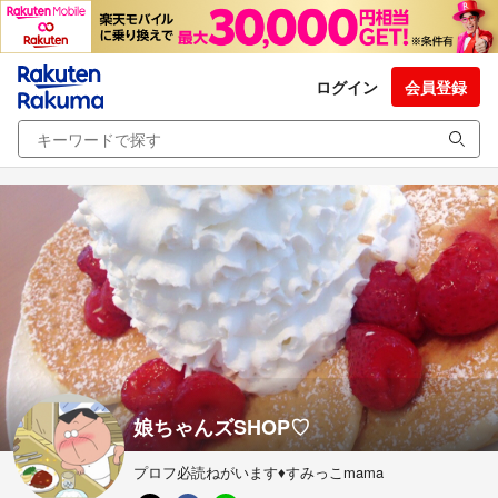
ログイン
会員登録
娘ちゃんズSHOP♡
プロフ必読ねがいます♦︎すみっこmama