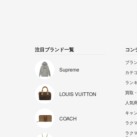
注目ブランド一覧
コン
ブラ
Supreme
カテ
ラン
買取
LOUIS
VUITTON
人気
キャ
COACH
ラクマp
ラク