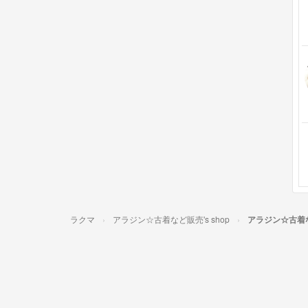
ラクマ
アラジン☆古着など販売's shop
アラジン☆古着