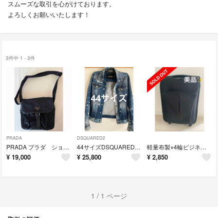
スムーズな取引を心がけております。
よろしくお願いいたします！
3件中 1 - 3件
PRADA
DSQUARED2
PRADA プラダ ショルダーバッグ ナイロン ブラック 軽量
44サイズDSQUARED2 デニムジャケット ダメージ加工
軽量布製⭐︎4輪ビジネスキャリーケース
¥
19,000
¥
25,800
¥
2,850
1 / 1 ページ