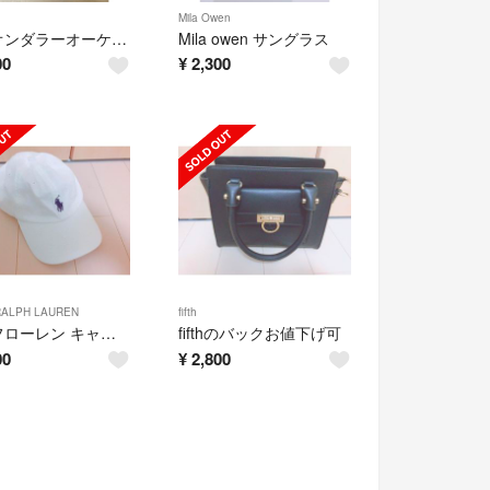
Mila Owen
ミリオンダラーオーケストラ バッグ
Mila owen サングラス
00
¥
2,300
RALPH LAUREN
fifth
ラルフローレン キャップ 正規品
fifthのバックお値下げ可
00
¥
2,800