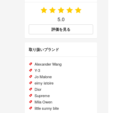
5.0
評価を見る
取り扱いブランド
Alexander Wang
Y-3
Jo Malone
eimy istoire
Dior
Supreme
Mila Owen
little sunny bite