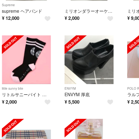
Supreme
supreme ヘアバンド
ミリオンダラーオーケストラ Tシャツ
¥
12,000
¥
2,000
¥
9,0
little sunny bite
ENVYM
POLO 
リトルサニーバイト 靴下
ENVYM 厚底
¥
2,000
¥
5,500
¥
2,5