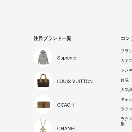
注目ブランド一覧
コン
ブラ
Supreme
カテ
ラン
買取
LOUIS
VUITTON
人気
キャ
COACH
ラクマp
ラク
集
CHANEL