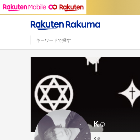
K☺︎︎
K☺︎︎