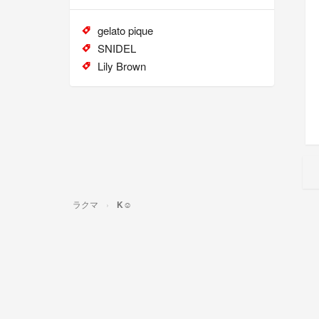
gelato pique
SNIDEL
Lily Brown
ラクマ
K☺︎︎