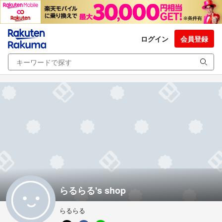
ログイン
会員登録
らるらる's shop
らるらる