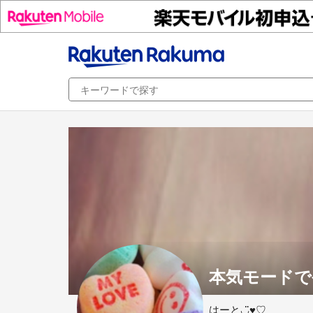
本気モードで
はーと◡̈♥︎♡