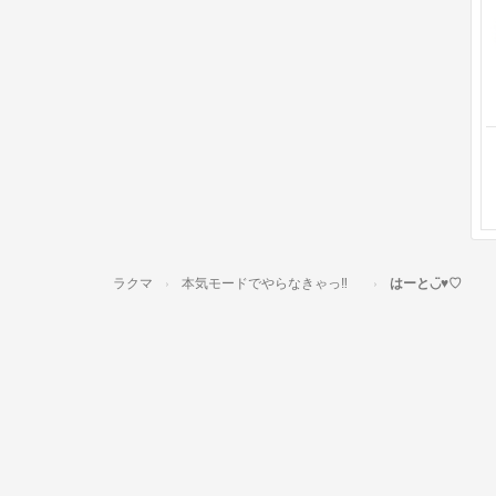
ラクマ
本気モードでやらなきゃっ‼︎
はーと◡̈♥︎♡