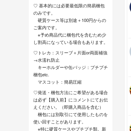
♡ 基本的には必要最低限の簡易梱包
のみです。
硬質ケース等は別途＋100円からの
ご案内です。
※予め商品代に梱包代を含むため少
し割高になっている場合もあります。
♡トレカ：スリーブ＋片面or両面補強
→水濡れ防止
キーホルダーや缶バッジ：プチプチ
梱包etc.
マスコット：簡易圧縮
♡発送・梱包方法にご希望がある場合
は必ず【購入前】にコメントにてお伝
えください。（即購入商品を含む）
梱包には別取引にて使用したものを
使い回すことがあります。
※特に硬質ケースやプチプチ類。新