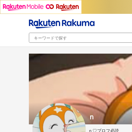
ｎ
ｎ♡プロフ必読