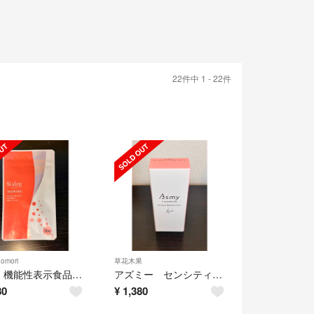
22件中 1 - 22件
omori
草花木果
Slaleg 機能性表示食品 サプリ 90粒
アズミー センシティブ ベースケアコンク
80
¥
1,380