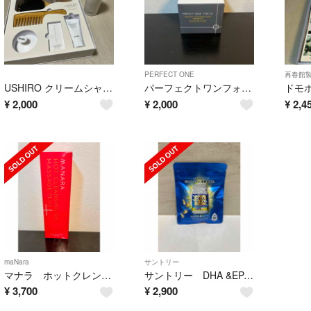
PERFECT ONE
再春館
USHIRO クリームシャンプー ➕プレミアムBOX付き
パーフェクトワンフォーカス ディープブラック75g
¥
2,000
¥
2,000
¥
2,4
maNara
サントリー
マナラ ホットクレンジングゲル
サントリー DHA &EPA プラスビタミン セサミンEX
¥
3,700
¥
2,900