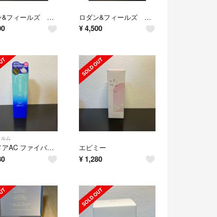
ロダン&フィールズ 美容液➕日中用クリーム
ロダン&フィールズ オーバーナイトクリーム➕目元用ジェル
00
¥
4,500
イルム
ルナメアAC ファイバーフォーム 洗顔料120g
エピミー
80
¥
1,280