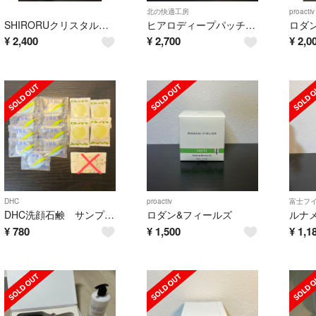
北の快適工房
proactiv
SHIRORUクリスタルホイップ洗顔➕プレミアムヘェイスマスク
ヒアロディープパッチ 2枚✖︎４袋
¥
2,400
¥
2,700
¥
2,0
DHC
proactiv
富士フ
DHC洗顔石鹸 サンプルセット ✖️13個
ロダン&フィールズ
¥
780
¥
1,500
¥
1,1