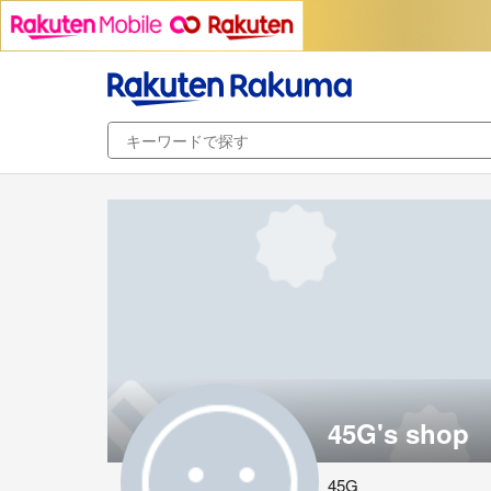
45G's shop
45G