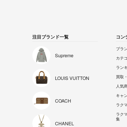
注目ブランド一覧
コン
ブラ
Supreme
カテ
ラン
買取
LOUIS
VUITTON
人気
キャ
COACH
ラクマp
ラク
集
CHANEL