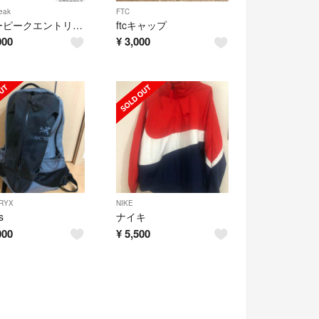
eak
FTC
スノーピークエントリーパックtt SET-250H
ftcキャップ
000
¥
3,000
RYX
NIKE
s
ナイキ
000
¥
5,500