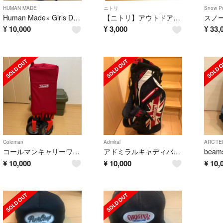
HUMAN MADE
ニトリ
Snow P
Human Made× Girls Don’t CryパーカーL
【ニトリ】アウトドアチェアー二脚セット
¥
10,000
¥
3,000
¥
33,
Coleman
Admiral
ARC'TE
コールマンキャリーワゴン新品
アドミラルキャディバッグスタンド
beam
¥
10,000
¥
10,000
¥
10,