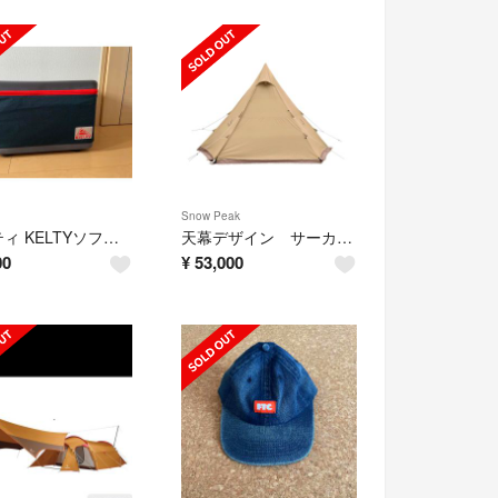
Snow Peak
ケルティ KELTYソフトクーラー45
天幕デザイン サーカスtc mid+ (新品未使用)
00
¥
53,000