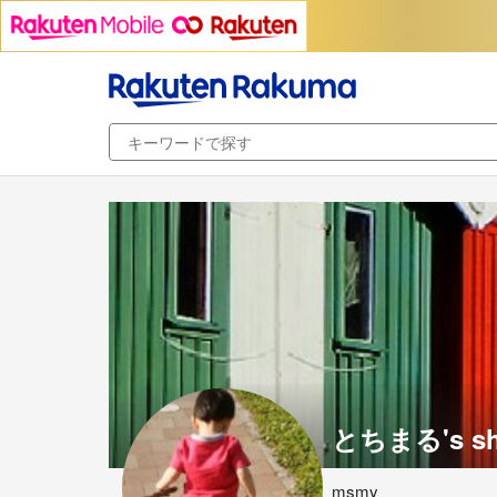
とちまる's s
msmy