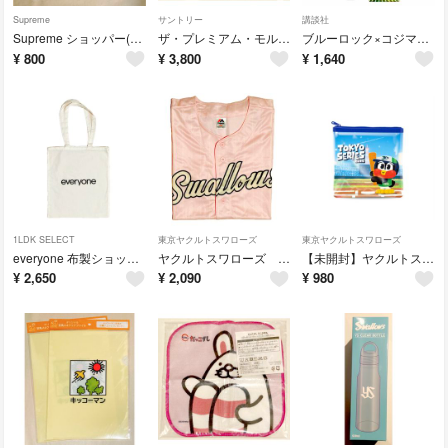
Supreme
サントリー
講談社
Supreme ショッパー(小)
ザ・プレミアム・モルツ 選べるプレミアムグラス No.3
ブルーロック×コジマ 限定クリアステッカー キーホルダー
¥
800
¥
3,800
¥
1,640
1LDK SELECT
東京ヤクルトスワローズ
東京ヤクルトスワローズ
everyone 布製ショッパー (小)
ヤクルトスワローズ ユニフォーム
【未開封】ヤクルトスワローズ ミニポーチ
¥
2,650
¥
2,090
¥
980