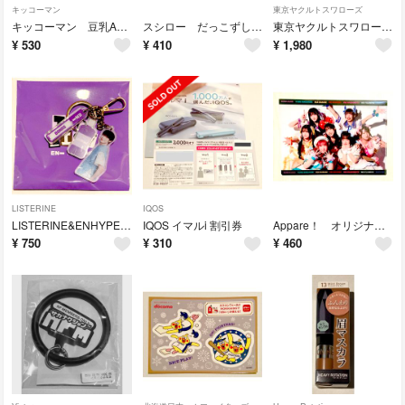
キッコーマン
東京ヤクルトスワローズ
キッコーマン 豆乳A4クリアファイル 2枚
スシロー だっこずし ミニタオル
東京ヤクルトスワローズ クリアボトル
¥
530
¥
410
¥
1,980
LISTERINE
IQOS
LISTERINE&ENHYPEN オリジナルキーホルダー
IQOS イマルi 割引券
Appare！ オリジナルファイル1枚
¥
750
¥
310
¥
460