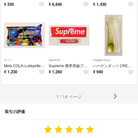
¥
550
¥
6,840
¥
1,430
キリン
Supreme
Haagen-Dazs
Mets COLA×Lafayette オリジナルミニけん玉
Supreme 携帯用歯ブラシ ステッカー
ハーゲンダッツ CREAMY GELATOイベント スプーン
¥
1,230
¥
1,260
¥
940
1 / 14 ページ
取引の評価