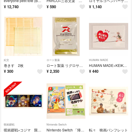
everyone petit tote (BLACK)
PARCO×三谷文楽 クリアファイル
ロイヤルコペンハーゲン 空き缶
¥
12,740
¥
590
¥
1,140
紀文
ロート製薬
HUMAN MADE
巻きす 2枚
ロート製薬 リグロサプリEXエナジー
HUMAN MADE×KEIKO SOOTOME ポストカード
¥
300
¥
2,350
¥
440
呪術廻戦
Nintendo Switch
呪術廻戦×コジマ 限定ホログラムステッカー
Nintendo Switch 「帰ってきた名探偵ピカチュウ」
転々 映画パンフレット