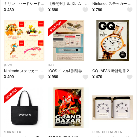
キリン ハードシードル オリジナルステンレスミラー
【未開封】ルポレム A.Cクリーム プレミアム
Nintendo ステッカー 3枚
¥
430
¥
680
¥
780
任天堂
IQOS
Nintendo ステッカー 4枚
IQOS イマルi 割引券
GQ JAPAN 時計別冊 2015
¥
490
¥
980
¥
470
1LDK SELECT
ROYAL COPENHAGEN