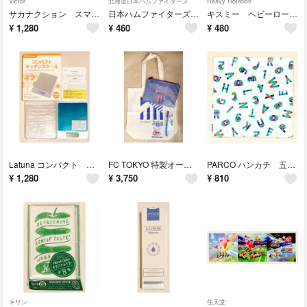
Victor
北海道日本ハムファイターズ
Heavy Rotation
サカナクション スマホブレスレット
日本ハムファイターズ×docomo ステッカー
キスミー ヘビーローテーション カラーリングアイブロウEX サンプル
¥
1,280
¥
460
¥
480
Latuna コンパクト キッチンスケール
FC TOKYO 特製オーガニックコットンバッグ
PARCO ハンカチ 五十嵐ロゴ
¥
1,280
¥
3,750
¥
810
キリン
任天堂