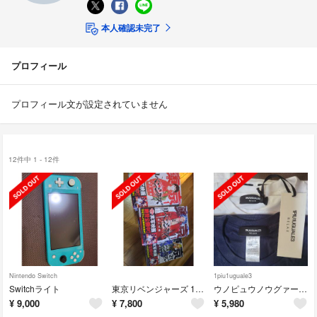
本人確認未完了
プロフィール
プロフィール文が設定されていません
12件中 1 - 12件
Nintendo Switch
1piu1uguale3
Switchライト
東京リベンジャーズ 1巻～25巻
ウノピュウノウグァーレトレ
¥
9,000
¥
7,800
¥
5,980