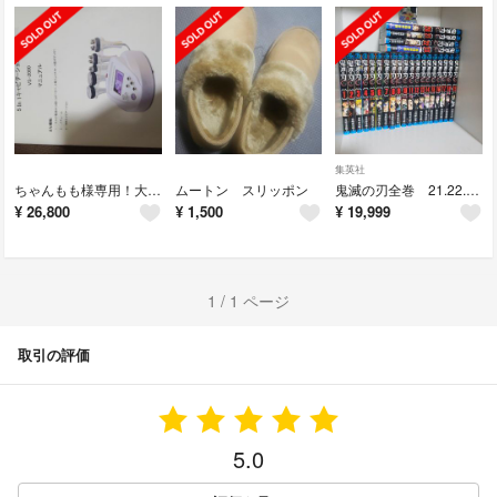
集英社
ちゃんもも様専用！大幅値下げ！美容機器 キャビテーション RF バキューム
ムートン スリッポン
鬼滅の刃全巻 21.22.23付録付き【未開封】
¥
26,800
¥
1,500
¥
19,999
1 / 1 ページ
取引の評価
5.0