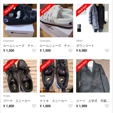
Champion
Champion
DKNY
ルームシューズ チャンピオン 26センチ
ルームシューズ チャンピオン23センチ
ダウンコート
¥
1,500
¥
1,500
¥
6,980
PUMA
NIKE
プーマ スニーカー
ナイキ スニーカー 未使用
スーツ 入学式 卒園式 七五三
¥
1,800
¥
1,800
¥
1,999