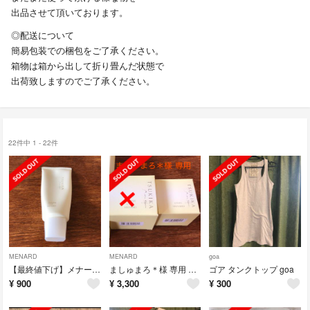
出品させて頂いております。
◎配送について
簡易包装での梱包をご了承ください。
箱物は箱から出して折り畳んだ状態で
出荷致しますのでご了承ください。
22件中 1 - 22件
MENARD
MENARD
goa
【最終値下げ】メナード つき華 クレンジングクリーム
ましゅまろ＊様 専用 つき華 エモリエントクリーム
ゴア タンクトップ goa
¥
900
¥
3,300
¥
300