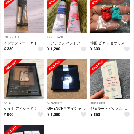
INTEGRATE
L'OCCITANE
インテグレート アイライン 未使用
ロクシタン ハンドクリームセット
韓国 ピアス セサミストリート
¥
380
¥
1,200
¥
300
KATE
GIVENCHY
gelato pique
ケイト アイシャドウ
GIVENCHY アイシャドウ 限定品
ジェラートピケ ハンドクリーム
¥
900
¥
1,000
¥
650