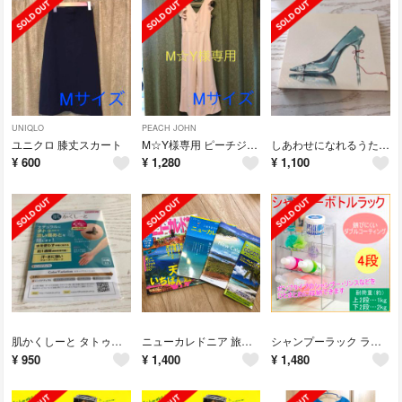
UNIQLO
PEACH JOHN
ユニクロ 膝丈スカート
M☆Y様専用 ピーチジョン オールインワン ベージュ
しあわせになれるうた CD
¥
600
¥
1,280
¥
1,100
肌かくしーと タトゥー隠し
ニューカレドニア 旅行本セット
シャンプーラック ラック
¥
950
¥
1,400
¥
1,480