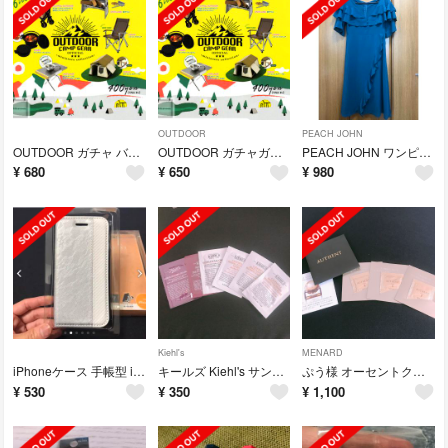
OUTDOOR
PEACH JOHN
OUTDOOR ガチャ バーベキューコンロ
OUTDOOR ガチャガチャ
PEACH JOHN ワンピース ピーチジョン
¥
680
¥
650
¥
980
Kiehl's
MENARD
iPhoneケース 手帳型 iPhone7
キールズ Kiehl's サンプルセット
ぷう様 オーセントクリーム Ⅱ
¥
530
¥
350
¥
1,100