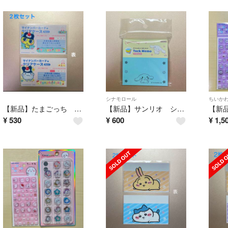
シナモロール
ちいか
【新品】たまごっち マイナンバーカードケース まめっち みみっち 2枚セット
【新品】サンリオ シナモロール シナモン 付箋 メモ帳
¥
530
¥
600
¥
1,5