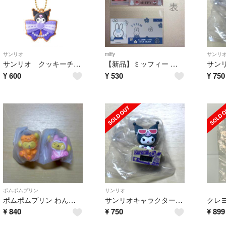
サンリオ
miffy
サンリ
サンリオ クッキーチャームコット2 クロミ
【新品】ミッフィー マイナンバーカードケース 2枚セット
¥
600
¥
530
¥
750
ポムポムプリン
サンリオ
ポムポムプリン わんわんパラダイスマスコット スヤスヤ ナニナニ ガチャガチャ
サンリオキャラクターズ ダンボールウォッチ3 クロミ ガチャガチャ カプセルトイ
¥
840
¥
750
¥
899