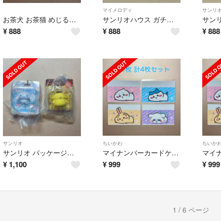
マイメロディ
サンリ
お茶犬 お茶猫 めじるしアクセサリー ハナ ソー ガチャガチャ
サンリオハウス ガチャガチャ ミラー マイメロディ
¥
888
¥
888
¥
888
サンリオ
ちいかわ
ちいか
サンリオ パッケージミニチュアコレクション ポムポムプリン シナモロール
マイナンバーカードケース ちいかわ ハチワレ うさぎ モモンガ
¥
1,100
¥
999
¥
999
1 / 6 ページ