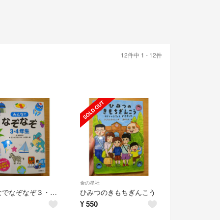
12件中 1 - 12件
金の星社
みんなでなぞなぞ３・４年生
ひみつのきもちぎんこう
¥
550