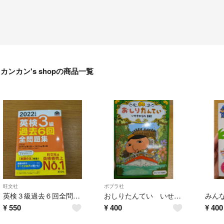
カンカン's shopの商品一覧
旺文社
ポプラ社
英検３級過去６回全問題集
おしりたんてい いせきからのＳＯＳ
¥
550
¥
400
¥
400