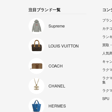
注目ブランド一覧
コン
ブラ
Supreme
カテ
ラン
買取
LOUIS
VUITTON
人気
キャ
COACH
ラクマp
ラク
集
CHANEL
ラク
SPU
HERMES