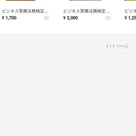
ビジネス実務法務検定試験３級公式問題集 ２０２１年度版
ビジネス実務法務検定試験３級公式テキスト ２０２１年度版
¥
1,700
¥
2,000
¥
1,2
1 / 1 ページ