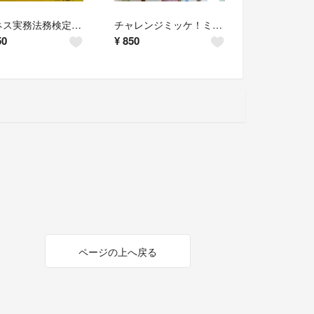
ビジネス実務法務検定試験３級テキストいらずの問題集 ビジネス実務法務検定試験学習
チャレンジミッケ！ミッケがだいすき おとなもこどももいっしょにあそべるかくれんぼ
50
¥
850
ページの上へ戻る