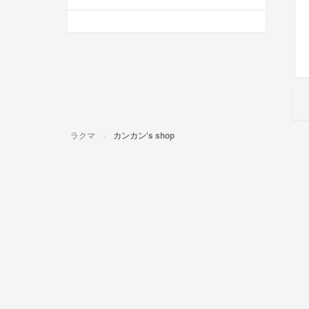
ラクマ
カンカン's shop