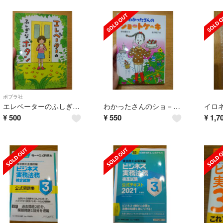
ポプラ社
エレベーターのふしぎなボタン
わかったさんのショ－トケ－キ
¥
500
¥
550
¥
1,7