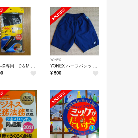
YONEX
イロネ様専用 D＆M バレーボール用 アームスリーブ ブラック D-7000
YONEX ハーフパンツ 130 ネイビー
00
¥
500