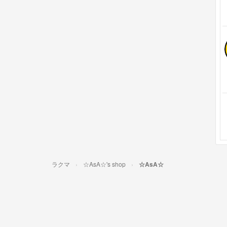
ラクマ
☆AsA☆'s shop
☆AsA☆