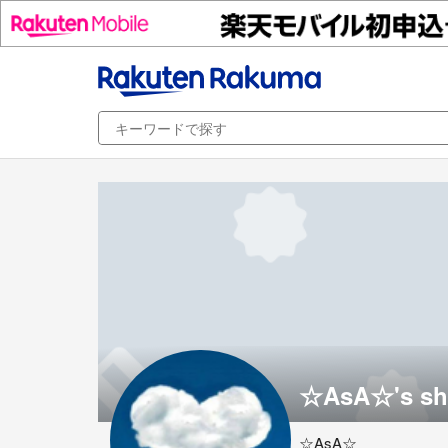
☆AsA☆'s sh
☆AsA☆