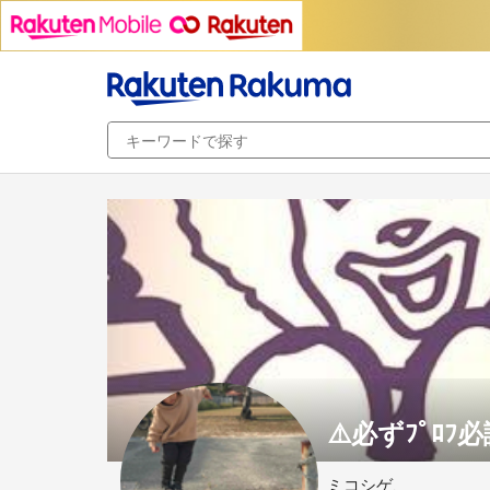
⚠️必ずﾌﾟﾛﾌ
ミコシゲ、