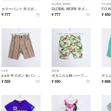
GLOBAL WORK
F.O.KID
カラーパンツ 半ズボン ウエストゴム ハーフパンツ ブルー 青 シャカシャカパンツ 短パン 120
GLOBAL WORK 半ズボン ウエストゴム ハーフパンツ 総柄デザイン 赤
¥
777
¥
777
¥
450
e.a.B
西松屋
e.a.b 半ズボン 短パン パンツ 麻パン エーアーベー 90 切りっぱなしパンツ ストライプ
ボタニカル柄 ハーフパンツ 半ズボン ウエストゴム ヤシの木柄 ウエストゴム 短パン 赤ちゃん 60 70
¥
555
¥
350
¥
888