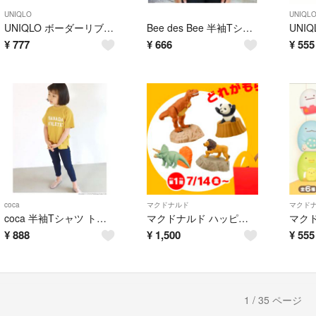
UNIQLO
UNIQL
UNIQLO ボーダーリブTシャツ トップス リブトップス グリーン ボーダー 半袖Tシャツ カットソー リブデザイン 130
Bee des Bee 半袖Tシャツ トップス メガネ柄 グリーン カーキ 男女兼用 半袖Tシャツ
¥
777
¥
666
¥
555
coca
マクドナルド
マクド
coca 半袖Tシャツ トップス コカ ロゴトップス Tシャツ イエロー トップス 英ロゴ 黄色 120
マクドナルド ハッピーセットおもちゃ アニア まとめ売り バラ売可 マック
¥
888
¥
1,500
¥
555
1 / 35 ページ