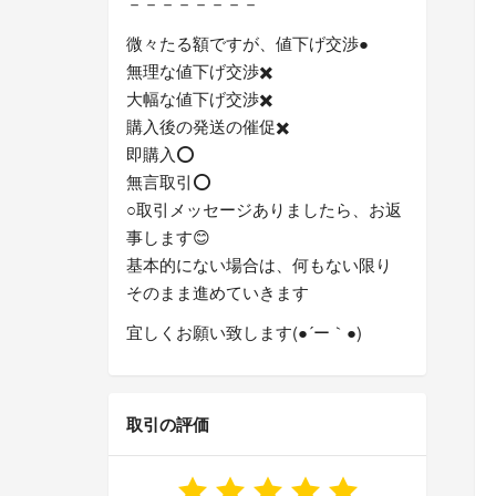
－－－－－－－－
微々たる額ですが、値下げ交渉●︎
無理な値下げ交渉✖️
大幅な値下げ交渉✖️
購入後の発送の催促✖️
即購入⭕️
無言取引⭕️
○取引メッセージありましたら、お返
事します😊
基本的にない場合は、何もない限り
そのまま進めていきます
宜しくお願い致します(●´ー｀●)
取引の評価