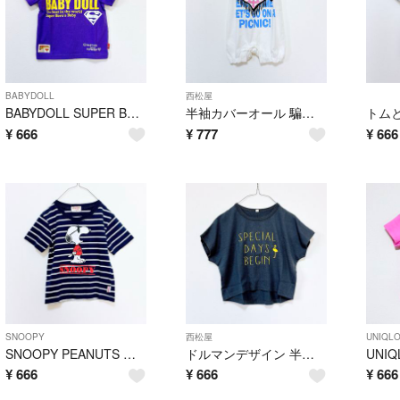
BABYDOLL
西松屋
BABYDOLL SUPER BABY 半袖ロゴTシャツ トップス 半袖Tシャツ 紫 パープル 90
半袖カバーオール 騙し絵ロンパ ホワイト プリント 半袖 ショートオール 70
¥
666
¥
777
¥
666
SNOOPY
西松屋
UNIQL
SNOOPY PEANUTS ボーダー半袖Tシャツ トップス ネイビー ボーダー スヌーピー 110
ドルマンデザイン 半袖Tシャツ トップス チャコールグレー色 カットソー 95
¥
666
¥
666
¥
666