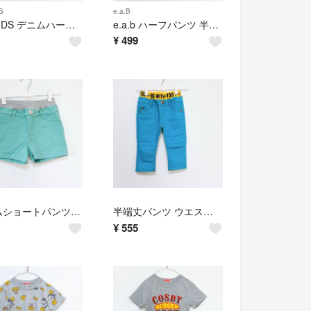
S
e.a.B
F.O.KIDS デニムハーフパンツ ビックポケットパンツ ウエストゴム 半ズボン デニムパンツ 130
e.a.b ハーフパンツ 半ズボン 短パン エーアーベーブラウン系 ストライプ ゴム 90
¥
499
デニムショートパンツ 短パン ショーパン ミントグリーン ウエストゴム 130
半端丈パンツ ウエストゴム カラーパンツ ターコイズブルー？ 半ズボン 長ズボン 青系 100
¥
555