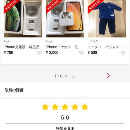
Apple
Apple
UNIQLO
iPhone充電器 純正品
iPhoneイヤホン 充電器 セット売り
ユニクロ パジャマ ミッキー
¥
700
¥
2,000
¥
500
1 / 6 ページ
取引の評価
5.0
評価を見る