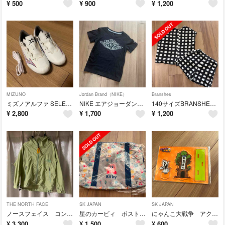
¥
500
¥
900
¥
1,200
MIZUNO
Jordan Brand（NIKE）
Branshes
ミズノアルファ SELECT ホワイト サッカースパイク
NIKE エアジョーダン キッズ Tシャツ
140サイズBRANSHESブランシェス ノースリーブ&パンツ セットアップ
¥
2,800
¥
1,700
¥
1,200
THE NORTH FACE
SK JAPAN
SK JAPAN
ノースフェイス コンパクトジャケット 110サイズ
星のカービィ ボストンバッグ
にゃんこ大戦争 アクリルスタンド
¥
3,300
¥
1,500
¥
600