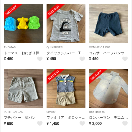
THOMAS
QUIKSILVER
COMME CA ISM
トーマス おにぎり押し型 3個セット
クイックシルバー Tシャツ
コムサ ハーフパンツ
¥
450
¥
450
¥
450
PETIT BATEAU
familiar
Ron Herman
プチバトー 短パン
ファミリア ポロシャツ 80
ロンハーマン デニムダンガリー デニムシャツ
¥
680
¥
1,450
¥
2,000