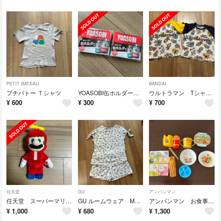
PETIT BATEAU
BANDAI
プチバトー Ｔシャツ
YOASOBI缶ホルダー 2個セット
ウルトラマン Tシャツ 2枚セット
¥
600
¥
300
¥
700
任天堂
GU
アンパンマン
任天堂 スーパーマリオ プロペラ
GU ルームウェア Mサイズ
アンパンマン お食事セット トレーニング箸 コップ
¥
1,000
¥
680
¥
1,300