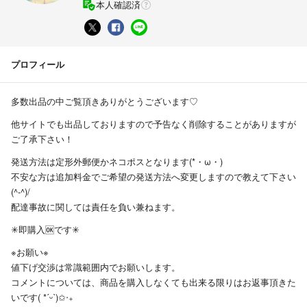
本人確認済
プロフィール
多数出品の中ご覧頂きありがとうございます♡
他サイトでも出品しておりますので予告なく削除することがありますが
ご了承下さい！
発送方法は定形外郵便かネコポスとなります(*・ω・)
不安な方は追加料金でご希望の発送方法へ変更しますので教えて下さい
(^-^)/
配達事故に関しては責任を負い兼ねます。
✳︎即購入🆗です✳︎
※お願い※
値下げ交渉は常識範囲内でお願いします。
コメントについては、商品を購入しなくても出来る限りはお返事頂きた
いです( *ˊᵕˋ)✩︎‧₊