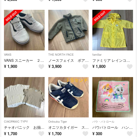
VANS
THE NORTH FACE
familiar
VANS スニーカー ２０センチ
ノースフェイス ボアブルゾン 110サイズ
ファミリア レインコート ファミちゃん 100 黄ギンガムチェック
¥
1,900
¥
3,900
¥
1,800
CIAOPANIC TYPY
Onitsuka Tiger
パウ・パトロール
チャオパニック お揃い トップス 半袖
オニツカタイガー スニーカー
パウパトロール ハンカチタオル
¥
1,700
¥
1,700
¥
300