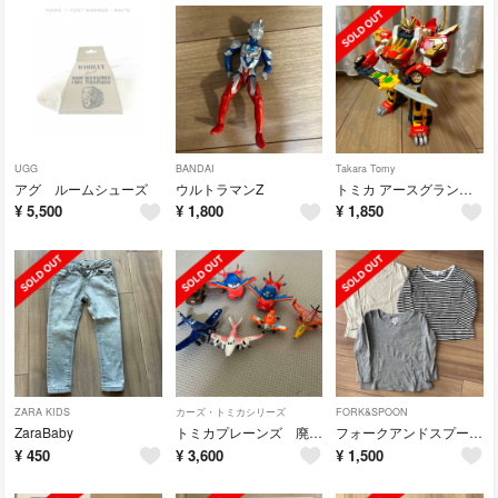
UGG
BANDAI
Takara Tomy
アグ ルームシューズ
ウルトラマンZ
トミカ アースグランナー EG01 アースグランナーレオチーター
¥
5,500
¥
1,800
¥
1,850
ZARA KIDS
カーズ・トミカシリーズ
FORK&SPOON
ZaraBaby
トミカプレーンズ 廃盤品あり
フォークアンドスプーン セット売り
¥
450
¥
3,600
¥
1,500