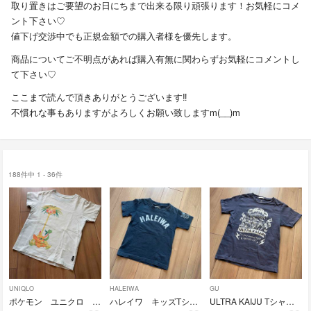
取り置きはご要望のお日にちまで出来る限り頑張ります！お気軽にコメ
ント下さい♡
値下げ交渉中でも正規金額での購入者様を優先します。
商品についてご不明点があれば購入有無に関わらずお気軽にコメントし
て下さい♡
ここまで読んで頂きありがとうございます‼︎
不慣れな事もありますがよろしくお願い致しますm(__)m
188件中 1 - 36件
UNIQLO
HALEIWA
GU
ポケモン ユニクロ Tシャツ
ハレイワ キッズTシャツ XS
ULTRA KAIJU Tシャツ 130 GU