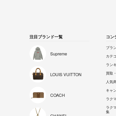
注目ブランド一覧
コン
ブラ
Supreme
カテ
ラン
買取
LOUIS
VUITTON
人気
キャ
COACH
ラクマp
ラク
集
CHANEL