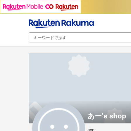
あー's shop
abc