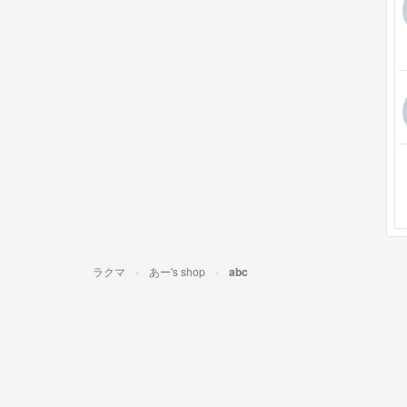
ラクマ
あー's shop
abc