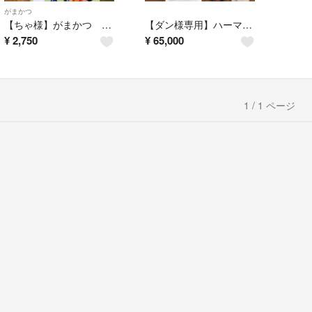
がまかつ
【ちゃ様】がまかつ バリバス ステッカー 集魚材 マルキュー ヒロキュー マキエ
【ダン様専用】ハーマン ピアット ビルトイン ガスコンロ
¥
2,750
¥
65,000
1 / 1 ページ