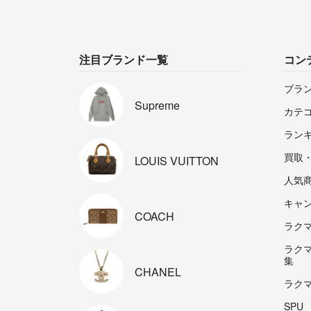
注目ブランド一覧
コン
ブラ
Supreme
カテ
ラン
買取
LOUIS
VUITTON
人気
キャ
COACH
ラクマp
ラク
集
CHANEL
ラク
SPU