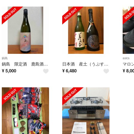
鍋島
asics
鍋島 限定酒 鹿島酒蔵ツーリズム 2026 720ml
日本酒 産土（うぶすな）、花の香 純米大吟醸 2本セット
¥
5,000
¥
6,480
¥
8,0