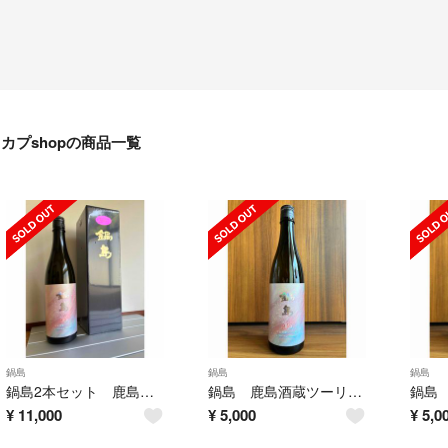
カプshopの商品一覧
鍋島
鍋島
鍋島
鍋島2本セット 鹿島酒蔵ツーリズム限定酒2026 & 純米大吟醸愛山
鍋島 鹿島酒蔵ツーリズム 2026 限定酒 720ml
¥
11,000
¥
5,000
¥
5,0