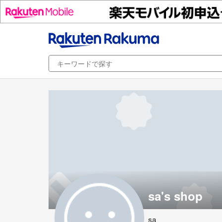
sa's shop
sa