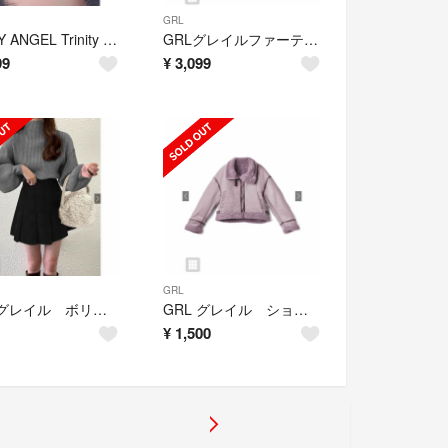
GRL
SASSY ANGEL Trinity Loop necklace
GRLグレイルファーティペット付き襟2Wayレザードロストブルゾン[fo2184
99
¥
3,099
GRL
GRL グレイル ボリュームスリーブボトルネックニットトップス[k8217v]
GRL グレイル ショート丈ボアムートンジャケット[k9058b]ラベンダー
¥
1,500