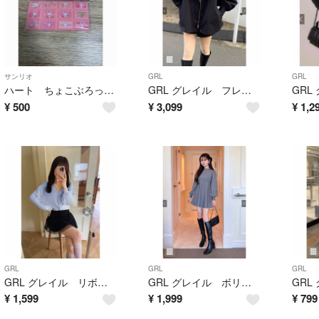
サンリオ
GRL
GRL
ハート ちょこぶろっくしーる思い出のサンリオキャラクターズ ウィッシュミーメル
GRL グレイル フレアシルエットマウンテンパーカー[fo1890]
¥
500
¥
3,099
¥
1,2
GRL
GRL
GRL
GRL グレイル リボンビジューシアーニットカーディガン【k9342z】
GRL グレイル ボリュームスリーブペプラムニットトップス[tu1284]
¥
1,599
¥
1,999
¥
799