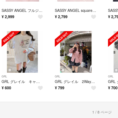
SASSY ANGEL フルジルコニアボリュームリング
SASSY ANGEL square zirconia pierce
¥
2,999
¥
2,799
¥
2,7
GRL
GRL
GRL
GRL グレイル キャットプリントロンT[pm544a]アイボリー
GRL グレイル 2Wayジップリブニットトップス[kz645]ピンク
¥
600
¥
799
¥
700
1 / 8 ページ