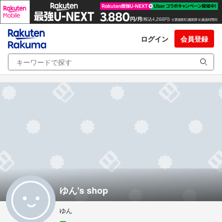
ログイン
会員登録
ゆん's shop
ゆん