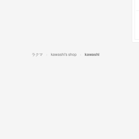
ラクマ
kawashi's shop
kawashi