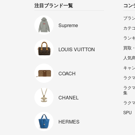
注目ブランド一覧
コン
ブラ
Supreme
カテ
ラン
買取
LOUIS
VUITTON
人気
キャ
COACH
ラクマp
ラク
集
CHANEL
ラク
SPU
HERMES