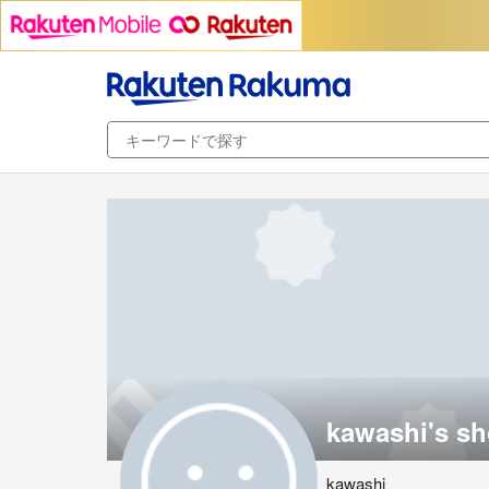
kawashi's s
kawashi