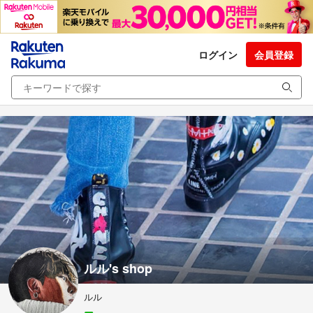
ログイン
会員登録
ルル's shop
ルル