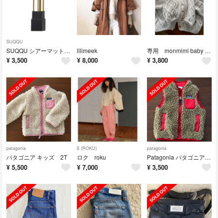
SUQQU
SUQQU シアーマット 07
lilimeek
専用 monmimi baby &ママ お揃いカーディガン
¥
3,500
¥
8,000
¥
3,800
patagonia
6 (ROKU)
patagonia
パタゴニア キッズ 2T
ロク roku
Patagonia パタゴニア キッズベスト
¥
5,500
¥
7,000
¥
3,500