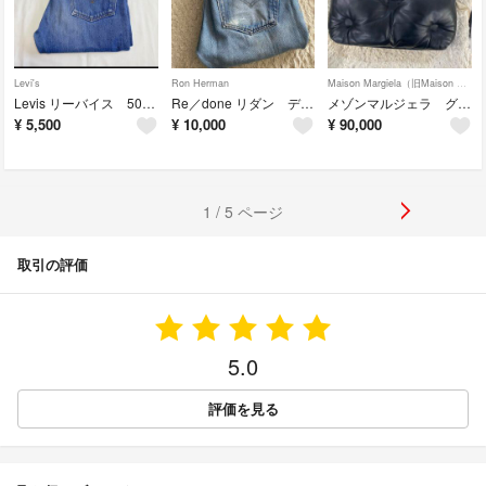
Levi's
Ron Herman
Maison Margiela（旧Maison Martin Margiela）
Levis リーバイス 501ヴィンテージ ハチマル
Re／done リダン デニムパンツ/Levis
メゾンマルジェラ グラムスラム スモール
¥
5,500
¥
10,000
¥
90,000
1 / 5 ページ
取引の評価
5.0
評価を見る