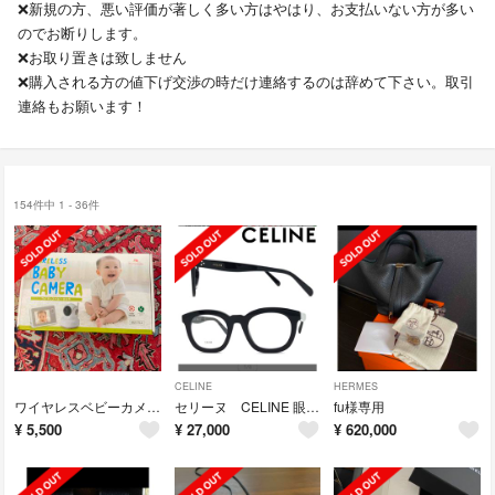
❌新規の方、悪い評価が著しく多い方はやはり、お支払いない方が多い
のでお断りします。
❌お取り置きは致しません
❌購入される方の値下げ交渉の時だけ連絡するのは辞めて下さい。取引
連絡もお願います！
154件中 1 - 36件
CELINE
HERMES
ワイヤレスベビーカメラ BM-LTL2
セリーヌ CELINE 眼鏡メガネ 伊達メガネ
fu様専用
¥
5,500
¥
27,000
¥
620,000