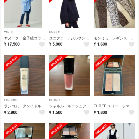
YANUK
UNIQLO
ヤヌーク 金子綾コラボ フレアデニム 25
ユニクロ J ジルサンダー ブラックS
モンミミ レギンス 2本セット
¥
17,500
¥
5,900
¥
1,600
LANCOME
CHANEL
ランコム タンイドルウルトラウェア リキッドBO02
シャネル ルージュアリュールインク168
THREE スリー シマリンググローデュオ01
¥
2,900
¥
1,500
¥
1,800