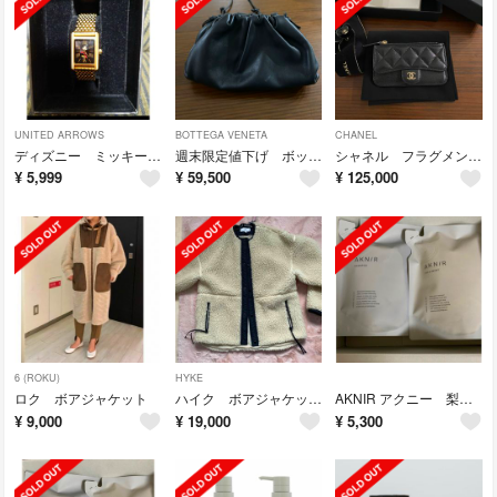
UNITED ARROWS
BOTTEGA VENETA
CHANEL
ディズニー ミッキーマウス 腕時計
週末限定値下げ ボッテガヴェネタ ショルダーバッグミニポーチ
シャネル フラグメントケース
¥
5,999
¥
59,500
¥
125,000
6 (ROKU)
HYKE
ロク ボアジャケット
ハイク ボアジャケット ショート サイズ1
AKNIR アクニー 梨花 シャンプー トリートメント 詰替
¥
9,000
¥
19,000
¥
5,300