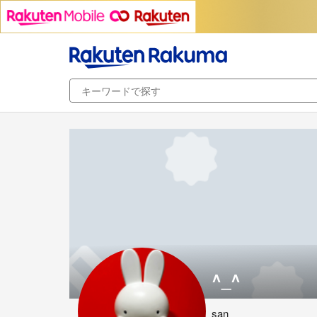
^_^
san