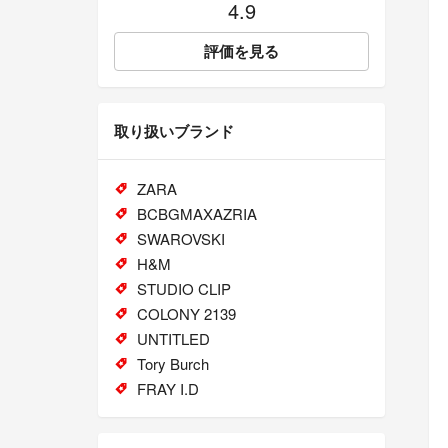
4.9
評価を見る
取り扱いブランド
ZARA
BCBGMAXAZRIA
SWAROVSKI
H&M
STUDIO CLIP
COLONY 2139
UNTITLED
Tory Burch
FRAY I.D