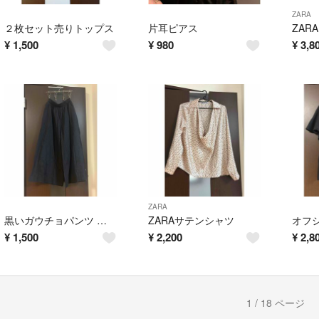
ZARA
２枚セット売りトップス
片耳ピアス
¥
1,500
¥
980
¥
3,8
ZARA
黒いガウチョパンツ ゴムウエスト
ZARAサテンシャツ
¥
1,500
¥
2,200
¥
2,8
1 / 18 ページ