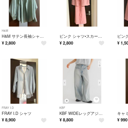
H&M
H&M サテン長袖シャツ サイズS
ピンク シャツ•スカートセットアップ
ピンク
¥
2,800
¥
2,800
¥
1,5
FRAY I.D
KBF
FRAY I.D シャツ
KBF WIDEレッグアジャストデニム
キャ
¥
8,900
¥
8,800
¥
990