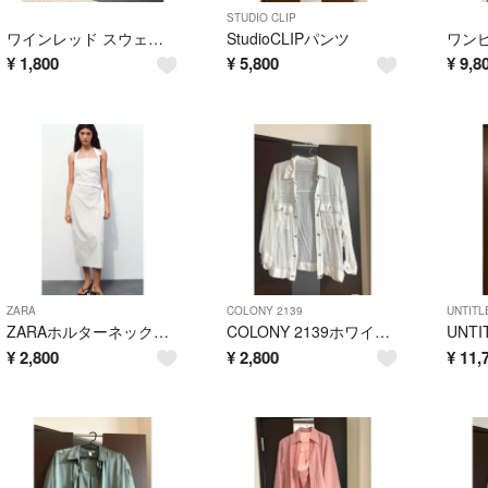
STUDIO CLIP
ワインレッド スウェットショートパンツ
StudioCLIPパンツ
ワン
¥
1,800
¥
5,800
¥
9,8
ZARA
COLONY 2139
UNTITL
ZARAホルターネックギャバジンミディワンピース
COLONY 2139ホワイト シアー 長袖 シャツ ジャケット
UNT
¥
2,800
¥
2,800
¥
11,