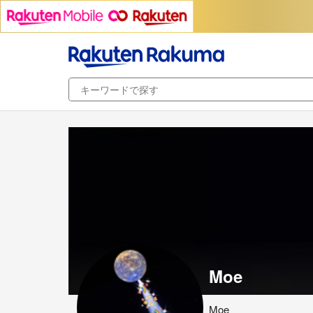
Moe
Moe