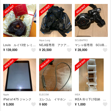
Aqua Lung
SCUBAPRO
Louis ルイ13世 レミーマルタン ブランデー ウィスキー コニャック
NEJI様専用 アクアラングBC エアソース付き PRO HD サイズSM
マシャ様専用 SCUBAPROレギュレータ mk25 s600 ダイビング
¥
139,000
¥
20,500
¥
28,000
Apple
ELECOM
IKEA
iPad a1475 ジャンク
エレコム イヤホン Bluetooth
IKEA 吊り下げ収納 タオルケース 衣類ラック
¥
5,000
¥
600
¥
1,000