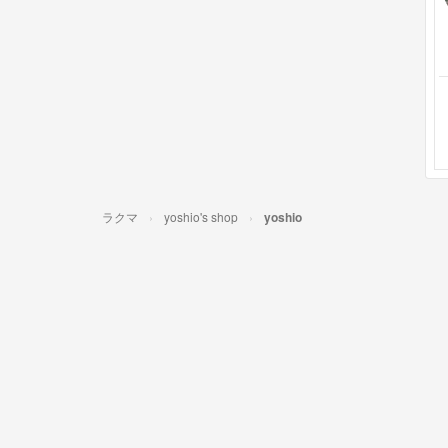
ラクマ
yoshio's shop
yoshio