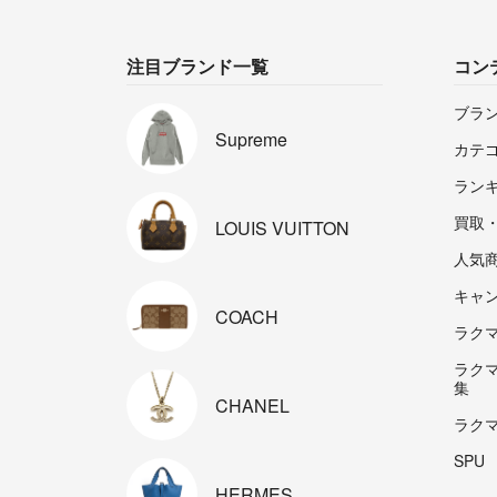
注目ブランド一覧
コン
ブラ
Supreme
カテ
ラン
買取
LOUIS
VUITTON
人気
キャ
COACH
ラクマp
ラク
集
CHANEL
ラク
SPU
HERMES