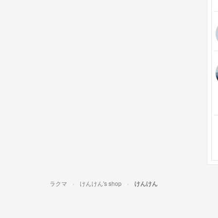
ラクマ
けんけん's shop
けんけん