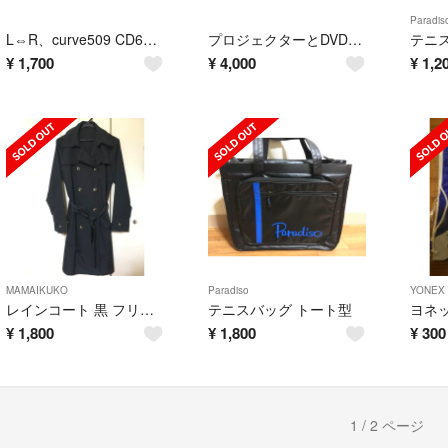
Paradis
L⇔R、curve509 CD6枚セット
プロジェクターとDVDプレイヤーセット
¥
1,700
¥
4,000
¥
1,2
MAMAIKUKO
Paradiso
YONEX
レインコート 黒 フリーサイズ
テニスバッグ トート型
¥
1,800
¥
1,800
¥
300
1 / 2 ページ