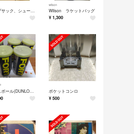
wilson
ナップサック、シューズバッグ
Wilson ラケットバッグ
¥
1,300
P
テニスボール(DUNLOPフォート)5缶
ポケットコンロ
00
¥
500