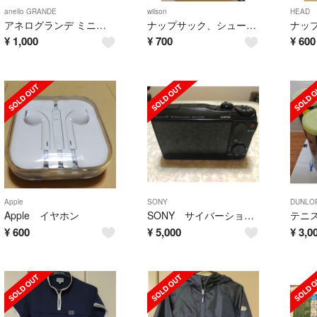
anello GRANDE
wilson
HEAD
アネログランデ ミニショルダートート GU-H2315 BK
ナップサック、シューズバッグ(ウイルソンベア)
¥
1,000
¥
700
¥
600
Apple
SONY
DUNLO
Apple イヤホン
SONY サイバーショット DSCーHX30V
¥
600
¥
5,000
¥
3,0