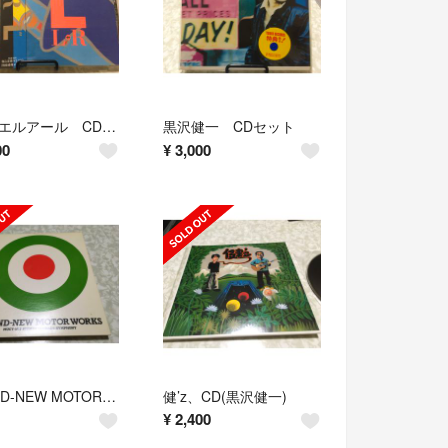
L⇔R エルアール CDセット。12枚。
黒沢健一 CDセット
00
¥
3,000
BRAND-NEW MOTOR WORKS(黒沢健一、他)
健’z、CD(黒沢健一)
¥
2,400