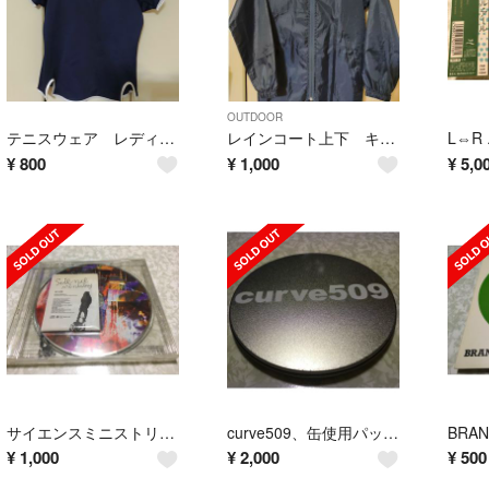
OUTDOOR
テニスウェア レディース Mサイズ 紺色
レインコート上下 キッズサイズ 紺色
¥
800
¥
1,000
¥
5,0
サイエンスミニストリー(黒沢健一)CD
curve509、缶使用パッケージCD
¥
1,000
¥
2,000
¥
500