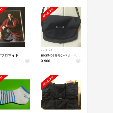
mont bell
洋ブロマイド
mont-bell(モンベル)ドライショルダーバッグ
¥
900