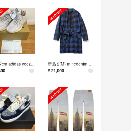
新品27cm adidas yeezy boost 350 V2 SYNTH
新品 2(M) minedenim black denim check gawn
800
¥
21,000