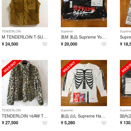
TENDERLOIN
Supreme
Suprem
M TENDERLOIN T-SUEDE VEST D LEATHER
黒M 美品 Supreme Yohji Yamamoto Crewneck
¥
24,500
¥
20,000
¥
18,
TENDERLOIN
Supreme
Suprem
TENDERLOIN 16AW T-ANIMAL CPO アニマル レオパード
新品 白L Supreme Hanes Bones Thermal Crew
¥
27,500
¥
5,280
¥
130