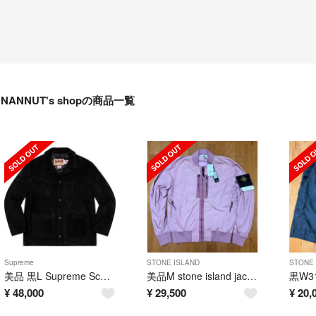
NANNUT's shopの商品一覧
Supreme
STONE ISLAND
STONE 
美品 黒L Supreme Schott Fringe Suede Coat
美品M stone island jacket ストーンアイランド ジャケット
¥
48,000
¥
29,500
¥
20,