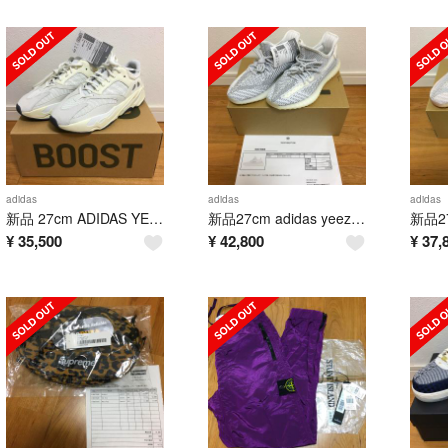
adidas
adidas
adidas
新品 27cm ADIDAS YEEZY BOOST 700 ANALOG
新品27cm adidas yeezy boost 350 V2 STATIC
¥
35,500
¥
42,800
¥
37,