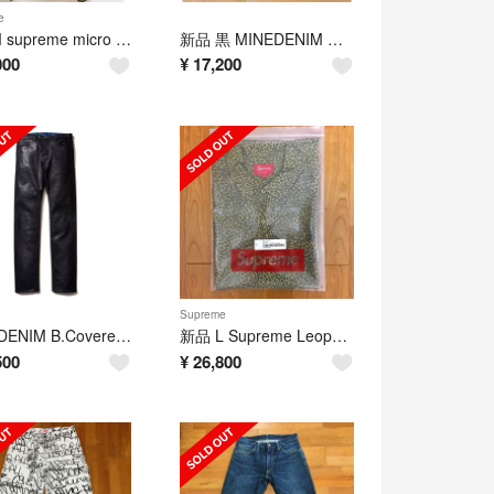
e
新品M supreme micro down half zip pullover
新品 黒 MINEDENIM N.Slim Tapered OWS
000
¥
17,200
Supreme
MINEDENIM B.Covered Denim Standard Slim
新品 L Supreme Leopard Silk S/S Shirt Tan
500
¥
26,800