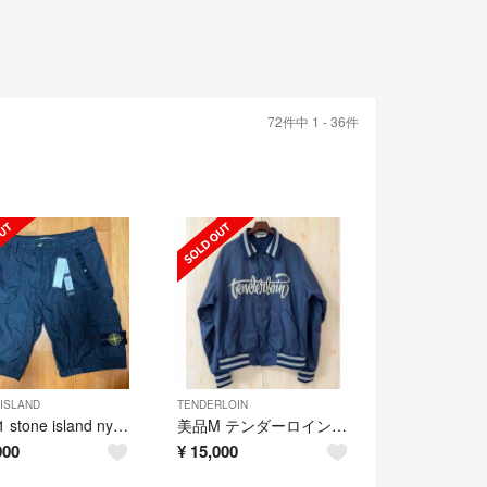
72件中 1 - 36件
ISLAND
TENDERLOIN
黒W31 stone island nylon metal shorts
美品M テンダーロイン コーチ ジャケットtenderloin coach
000
¥
15,000