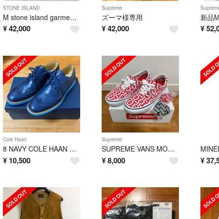
STONE ISLAND
Supreme
Suprem
M stone island garment dyed crinkle rep
ズーマ様専用
¥
42,000
¥
42,000
¥
52,
Cole Haan
Supreme
8 NAVY COLE HAAN LUNAGRAND コールハーン ルナグランド
SUPREME VANS MONOGRAM S LOGO SKATE ERA
¥
10,500
¥
8,000
¥
37,