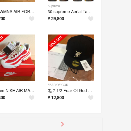
Supreme
NIKE WMNS AIR FORCE 1 LOW 07 LV8 SASHIKO
30 supreme Aerial Tapestry Regular Jean
700
¥
29,800
FEAR OF GOD
赤 27cm NIKE AIR MAX 95 MARINE DAY マリン デイ
黒 7 1/2 Fear Of God Essentials NEW ERA
800
¥
12,800