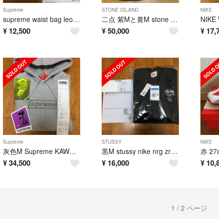
Supreme
STONE ISLAND
NIKE
supreme waist bag leopard シュプリーム ウエストバッグ
二点 紫Mと黄M stone island nylon metal pants
¥
12,500
¥
50,000
¥
17,
Supreme
STUSSY
NIKE
灰色M Supreme KAWS Chalk Logo Hooded box
黒M stussy nike nrg zr crew fleece m
¥
34,500
¥
16,000
¥
10,
1 / 2 ページ