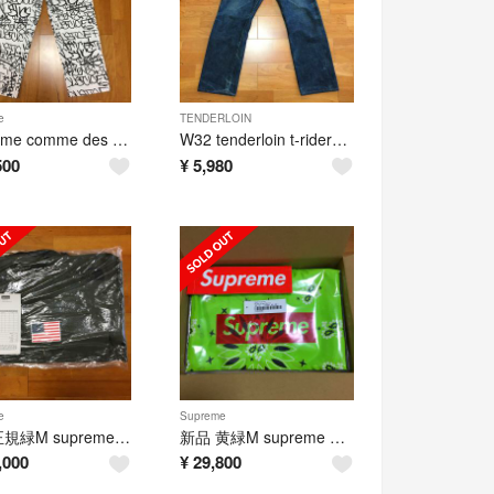
e
TENDERLOIN
Supreme comme des garcons painter pant
W32 tenderloin t-riders c テンダーロイン ライダースC
500
¥
5,980
e
Supreme
国内正規緑M supreme north expedition pullover
新品 黄緑M supreme Bandana Silk S/S Shirt
,000
¥
29,800