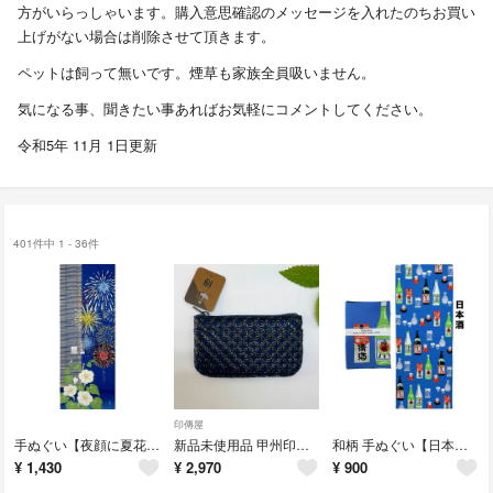
方がいらっしゃいます。購入意思確認のメッセージを入れたのちお買い
上げがない場合は削除させて頂きます。
ペットは飼って無いです。煙草も家族全員吸いません。
気になる事、聞きたい事あればお気軽にコメントしてください。
令和5年 11月 1日更新
401件中 1 - 36件
印傳屋
手ぬぐい【夜顔に夏花火】濱文様 夏ディスプレイ 額飾り 壁飾り すだれ 新品
新品未使用品 甲州印伝【小銭入れ 輪繋ぎ 紺×黒漆】印傳屋 小物入 コインケース ギフト 父の日 外国土産 日本製
和柄 手ぬぐい【日本酒】汗取り 岡生地 日除け 酒屋 日本手ぬぐい 剣道 新品
¥
1,430
¥
2,970
¥
900