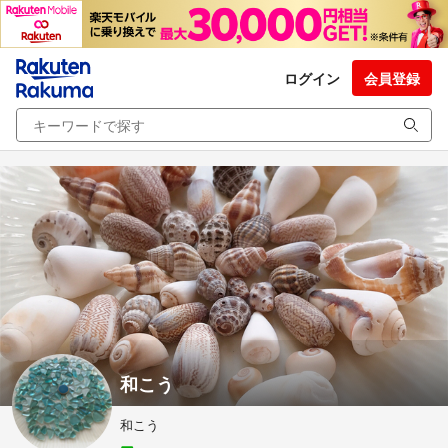
ログイン
会員登録
和こう
和こう