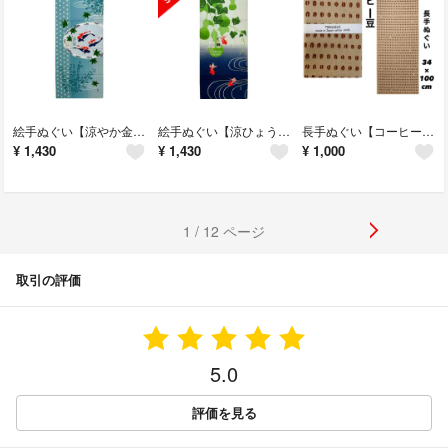
絵手ぬぐい【涼やか金魚】濱文様 夏ウォールデコ 壁飾り 額飾り のれん 新品
絵手ぬぐい【涼ひょうたん】濱文様 夏ウォールデコ 壁飾り 額飾り のれん 新品
長手ぬぐい【コーヒー豆】34×100cm 豆絞り 汗取り のれん 新品 日本製
¥
1,430
¥
1,430
¥
1,000
1 / 12 ページ
取引の評価
5.0
評価を見る