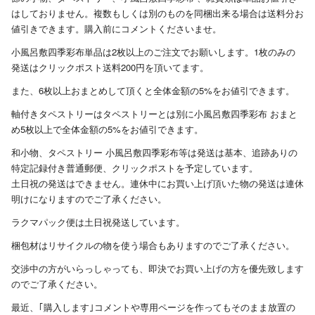
はしておりません。複数もしくは別のものを同梱出来る場合は送料分お
値引きできます。購入前にコメントくださいませ。
小風呂敷四季彩布単品は2枚以上のご注文でお願いします。1枚のみの
発送はクリックポスト送料200円を頂いてます。
また、6枚以上おまとめして頂くと全体金額の5%をお値引できます。
軸付きタペストリーはタペストリーとは別に小風呂敷四季彩布 おまと
め5枚以上で全体金額の5%をお値引できます。
和小物、タペストリー 小風呂敷四季彩布等は発送は基本、追跡ありの
特定記録付き普通郵便、クリックポストを予定しています。
土日祝の発送はできません。連休中にお買い上げ頂いた物の発送は連休
明けになりますのでご了承ください。
ラクマパック便は土日祝発送しています。
梱包材はリサイクルの物を使う場合もありますのでご了承ください。
交渉中の方がいらっしゃっても、即決でお買い上げの方を優先致します
のでご了承ください。
最近、｢購入します｣コメントや専用ページを作ってもそのまま放置の