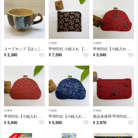
印傳屋
印傳屋
スープカップ【ほっこりマグ 乱十草】マグカップ カフェオレ 新品未使用品
甲州印伝 小銭入れ 【忘れな草 黒×ピンク】鹿革 印傳屋 母の日ギフト 新品
甲州印伝【小銭入れ クレマチス 赤×黒漆】がま口 還暦 母の日 春財布 新品
¥
2,380
¥
7,590
¥
5,940
印傳屋
印傳屋
印傳屋
甲州印伝【小銭入れ 菱菊 赤×白漆】がま口 還暦 母の日 春財布 小物入れ 新品
甲州印伝【小銭入れ 花唐草 紺×グレー漆】がま口 還暦 母の日 春財布 新品
新品未使用 甲州印伝【小銭入れ アメリカンブルー 赤×黒漆】印傳屋 コインケース
¥
5,940
¥
5,940
¥
2,970