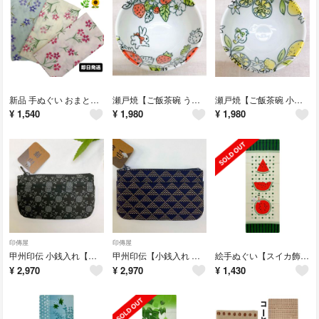
新品 手ぬぐい おまとめ 特価【なでしこ柄 3色セット】2重ガーゼ 薄い 日本製
瀬戸焼【ご飯茶碗 うさぎとイチゴ】軽い 毎日 ご飯 飯椀 新品未使用品 日本製
瀬戸焼【ご飯茶碗 小鳥とレモン】軽い 毎日 ご飯 飯椀 新品未使用品 日本製
¥
1,540
¥
1,980
¥
1,980
印傳屋
印傳屋
甲州印伝 小銭入れ【イングリッシュローズ柄 黒×グレー漆】春財布 印傳屋 新品
甲州印伝【小銭入れ 波うろこ 紺×白漆】印傳屋 父の日ギフト 小物入れ 新品
絵手ぬぐい【スイカ飾り】濱文様 夏ウォールデコ 壁飾り 額飾り のれん 新品
¥
2,970
¥
2,970
¥
1,430