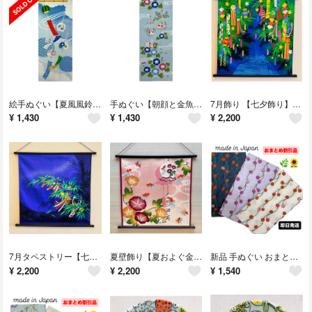
絵手ぬぐい【夏風風鈴】濱文様 夏壁飾り 額飾り 夏のれん ディスプレイ 新品
手ぬぐい【朝顔と金魚玉】濱文様 夏ディスプレイ 額飾り 壁飾り 和柄 新品
7月飾り 【七夕飾り】軸付きタペストリー 七夕壁飾り 短冊 季節飾り 新品未使用
¥
1,430
¥
1,430
¥
2,200
7月タペストリー【七夕】軸付きタペストリー 七夕壁飾り 短冊 願い事 新品未使用
夏壁飾り【夏およぐ金魚】軸付きタペストリー 玄関 夏ウォールデコ 風鈴 新品
新品 手ぬぐい おまとめ 特価【さくらんぼ 3色セット】2重ガーゼ 薄い 日本製
¥
2,200
¥
2,200
¥
1,540