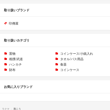
取り扱いブランド
印傳屋
取り扱いカテゴリ
置物
コインケース/小銭入れ
相撲/武道
タオル/バス用品
ハンカチ
食器
財布
コインケース
お気に入りブランド
ラクマ
和こう