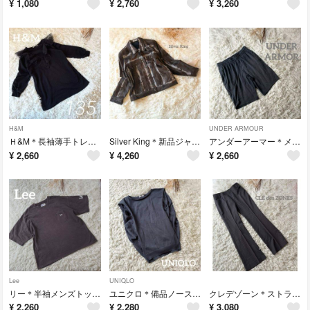
¥
1,080
¥
2,760
¥
3,260
H&M
UNDER ARMOUR
Ｈ&M＊長袖薄手トレーナー チュール 可愛い 黒 フリル 135お洒落お呼ばれ
Silver King＊新品ジャケットビスコース 肩パット 柄 秋お洒落可愛い
アンダーアーマー＊メンズスウェットショートパンツ グレー 夏 スポーツジャージ
¥
2,660
¥
4,260
¥
2,660
Lee
UNIQLO
リー＊半袖メンズトップス ダークグレー オーバーサイズ 夏 カジュアルお洒落
ユニクロ＊備品ノースリーブニット グレー XL 大きい お洒落 綺麗め大人 夏
クレデゾーン＊ストライプスラックスパンツ グレー 綺麗め大人オフィス 夏 13
¥
2,260
¥
2,280
¥
3,080