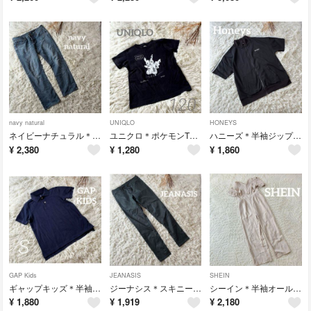
navy natural
UNIQLO
HONEYS
ネイビーナチュラル＊ストレートデニムパンツ ブルー カジュアル 夏可愛いお洒落
ユニクロ＊ポケモンTシャツ キッズ 120 黒 ピカチュウ ダニエルアーシャム
ハニーズ＊半袖ジップパーカー ブラック ライン 韓国 スポーティ オーバー 夏
¥
2,380
¥
1,280
¥
1,860
GAP Kids
JEANASIS
SHEIN
ギャップキッズ＊半袖ポロシャツ ネイビー 男の子 お呼ばれお出かけ 夏 お洒落
ジーナシス＊スキニーパンツ グレー S 美脚細見え カジュアル 夏 お洒落
シーイン＊半袖オールインワン ベージュ フリル 可愛い 綺麗め大きい お呼ばれ
¥
1,880
¥
1,919
¥
2,180