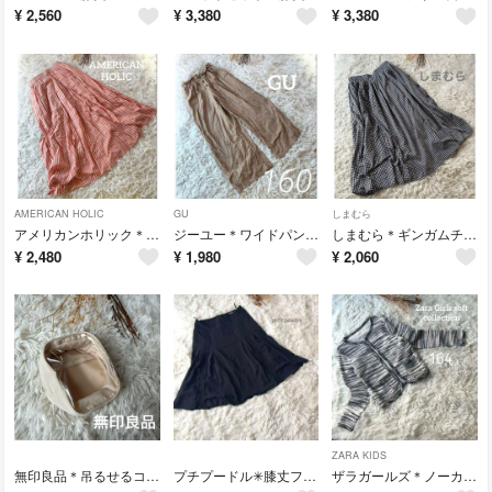
¥
2,560
¥
3,380
¥
3,380
AMERICAN HOLIC
GU
しまむら
アメリカンホリック＊ストライプロングフレアスカート オレンジ ゴム 夏 可愛い
ジーユー＊ワイドパンツ 女の子 160可愛いお洒落ベージュ シャーリングゴム
しまむら＊ギンガムチェックロングフレアスカート ゴム 夏可愛いお洒落 大きい
¥
2,480
¥
1,980
¥
2,060
ZARA KIDS
無印良品＊吊るせるコレクションポーチ ぬい入れオタ活 ベージュ 人気可愛い
プチプードル✳︎膝丈フレアスカートフォーマル お宮参りオフィス仕事 黒
ザラガールズ＊ノーカラージャケット 羽織 160 ボーダー 可愛い お呼ばれ