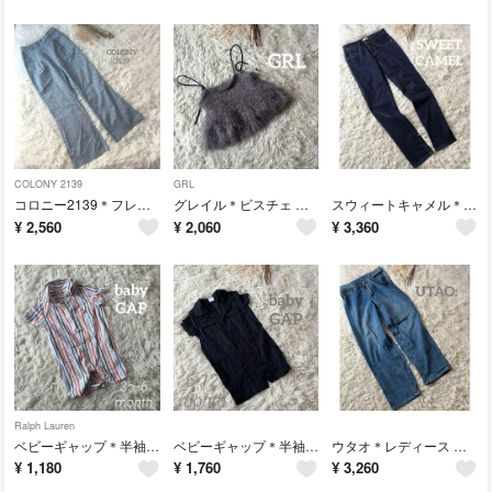
COLONY 2139
GRL
コロニー2139＊フレアパンツカットブーツ カラー 花 可愛い ブルー
グレイル＊ビスチェ グレー 可愛い 人気 キャミ 重ね着 お洒落 大人
スウィートキャメル＊デニムパンツ ジーンズ ブルー カジュアル 55 お洒落
¥
2,560
¥
2,060
¥
3,360
Ralph Lauren
ベビーギャップ＊半袖ロンパース ストライプシャツ 可愛い お出かけ 夏 刺繍
ベビーギャップ＊半袖ロンパース 黒 可愛い お洒落 男の子 シャツ 襟 夏
ウタオ＊レディース ストレートデニムパンツ ブルー ジーンズ カジュアル 夏
¥
1,180
¥
1,760
¥
3,260