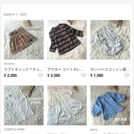
538件中 1 - 36件
lovetoxic
ラブトキシック＊チェック柄フレアスカート ミニショート 可愛い 秋冬 ブラウン
アウター コート✳︎レディース 総柄 派手 お洒落 秋冬 古着 可愛い
ロンパースコットン甚平 ベビー 70 魚 可愛い 白 祭り 男の子夏 おでかけ
¥
2,080
¥
3,580
¥
1,080
LOWRYS FARM
grove