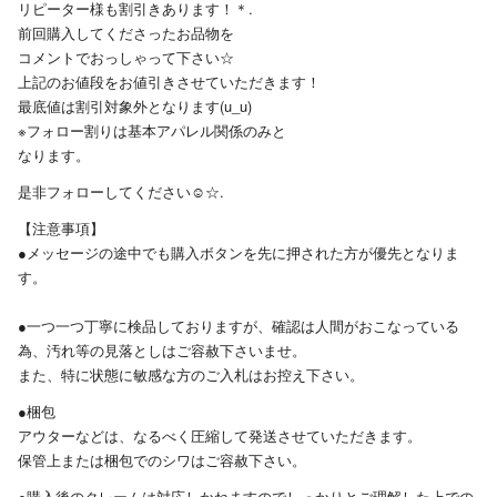
リピーター様も割引きあります！＊.
前回購入してくださったお品物を
コメントでおっしゃって下さい☆
上記のお値段をお値引きさせていただきます！
最底値は割引対象外となります(u_u)
※フォロー割りは基本アパレル関係のみと
なります。
是非フォローしてください☺︎☆.
【注意事項】
●メッセージの途中でも購入ボタンを先に押された方が優先となりま
す。
●一つ一つ丁寧に検品しておりますが、確認は人間がおこなっている
為、汚れ等の見落としはご容赦下さいませ。
また、特に状態に敏感な方のご入札はお控え下さい。
●梱包
アウターなどは、なるべく圧縮して発送させていただきます。
保管上または梱包でのシワはご容赦下さい。
●購入後のクレームは対応しかねますのでしっかりとご理解した上での