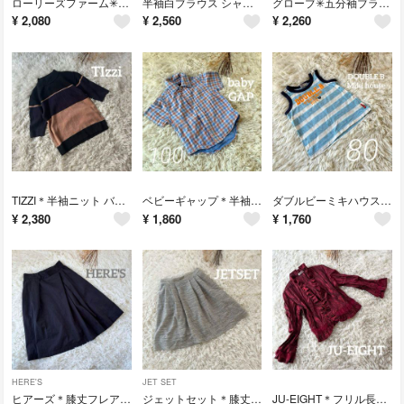
ローリーズファーム✳︎ノースリーブ タンクトップ 白T 無地 夏
半袖白ブラウス シャツ ティアード 可愛い 150 女の子 リンクコーデ 夏
グローブ✳︎五分袖ブラウス ブルー 可愛い 水色シャツ お洒落 綺麗め 夏秋
¥
2,080
¥
2,560
¥
2,260
TIZZI＊半袖ニット バイカラー 可愛い お洒落 綺麗め ボーダー 夏秋
ベビーギャップ＊半袖チェックシャツ ボタン お出かけ 男の子お洒落 夏 可愛い
ダブルビーミキハウス＊タンクトップ 80 ボーダー 男の子 くま刺繍 可愛い
¥
2,380
¥
1,860
¥
1,760
HERE'S
JET SET
ヒアーズ＊膝丈フレアスカート 黒 無地 秋 オフィス カジュアル モノトーン
ジェットセット＊膝丈フレアスカート フォーマル 七五三 お宮参 グレーオフィス
JU-EIGHT＊フリル長袖シャツ 上着羽織 踊り フラメンコ 派手 ミセス