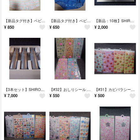
【新品タグ付き】ベビー セットアップ 90cm フルーツ刺繍 ノースリーブ
【新品タグ付き】ベビーカバーオール ノースリーブ 花柄刺繍 女の子 70サイズ
【新品：10枚】SHIRORU ぷるるんフェイスマスクプレミアム 5枚×2箱
¥
850
¥
650
¥
2,000
【3本セット】SHIRORU クリスタルホイップ ブラック 洗顔料 120g×3
【#32】おしりシール 動物シール ぷにぷにシール 5枚セット デコレーション
【#31】カピバラシール ぷっくりシール 3Dシール 4枚セット デコレーション
¥
7,000
¥
550
¥
500