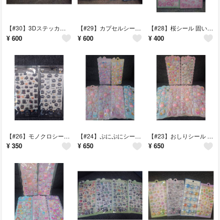
【#30】3Dステッカー お寿司シール 食べ物シール 4枚セット 立体シール
【#29】カプセルシール ドロップシール 4枚セット 立体シール デコレーション
【#28】桜シール 固いシール 立体シール 2枚セット
¥
600
¥
600
¥
400
【#26】モノクロシール ぷっくりシール 3D立体シール 2枚セット 黒猫
【#24】ぷにぷにシール おしりシール ユニコーン 6枚セット アニマル
【#23】おしりシール ぷにぷにシール 6枚セット アニマルシール 動物
¥
350
¥
650
¥
650