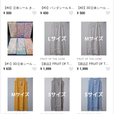
【#4】立体シール きゅん〜 POP SEAL ステッカー 4枚セット ぶさカワ
【#3】パンダシール 4枚セット ぷっくり ステッカー かわいいシール
【#2】3D立体シール 4枚セット パンダ うさぎ おばけ ねこ ステッカー
¥
500
¥
450
¥
500
FRUIT OF THE LOOM
FRUIT OF THE LOOM
【#1】3D立体シール 6点セット 固いタイプ 恐竜 パン くま ステッカー
【新品】FRUIT OF THE LOOM キャミワンピース Lサイズ ホワイト
【新品】FRUIT OF THE LOOM キャミワンピース Mサイズ ホワイト
¥
635
¥
1,999
¥
1,999