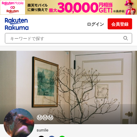
ログイン
会員登録
Ⓜ︎Ⓜ︎Ⓜ︎
sumile