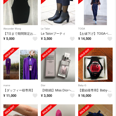
Alexander Wang
Le Talon
TOGA
【7日まで期間限定お値下げ】T-ALEXANDER WANGビスチェ
Le Talonブーティ
【お値下げ】TOGAベルト付きデニム
¥
5,000
¥
3,500
¥
14,500
mame
Dior
Baby-G
【ダッフィー様専用】
【9割残】Miss Diorヘアミスト
【愛結様専用】Baby-Gとクラウンリング
¥
11,000
¥
3,500
¥
16,000