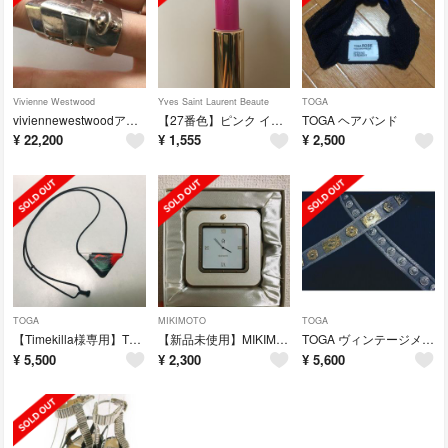
Vivienne Westwood
Yves Saint Laurent Beaute
TOGA
viviennewestwoodアーマーリング
【27番色】ピンク イヴサンローラン口紅
TOGA ヘアバンド
¥
22,200
¥
1,555
¥
2,500
TOGA
MIKIMOTO
TOGA
【Timekilla様専用】TOGAトライアングルネックレス
【新品未使用】MIKIMOTO置き時計
TOGA ヴィンテージメタルベルト
¥
5,500
¥
2,300
¥
5,600