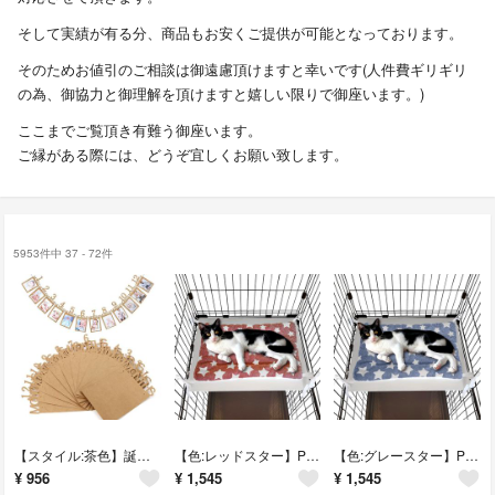
そして実績が有る分、商品もお安くご提供が可能となっております。
そのためお値引のご相談は御遠慮頂けますと幸いです(人件費ギリギリ
の為、御協力と御理解を頂けますと嬉しい限りで御座います。)
ここまでご覧頂き有難う御座います。
ご縁がある際には、どうぞ宜しくお願い致します。
5953件中 37 - 72件
【スタイル:茶色】誕生日 写真 ガーランド フォトフレーム 飾り付け 1歳 12
【色:レッドスター】POOKIE ペット マット ケージ用 猫 ベッド 落ちない
【色:グレースター】POOKIE ペット マット ケージ用 猫 ベッド 落ちない
¥
956
¥
1,545
¥
1,545