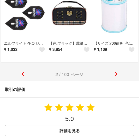
エルフライトPRO ジャグラー ver.1 タイプ-A シェイプ ブラック
【色:ブラック】裁縫セット レースアップ 右利き用 小学校 小学生 女子 女の子
【サイズ:700m巻_色:#401 白】フジックス FUJIX シャッペスパン
¥
1,032
¥
3,854
¥
1,109
2 / 100 ページ
取引の評価
5.0
評価を見る