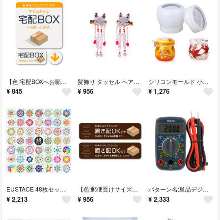
【色:宅配BOXへお願いします(ライトカラー)】Isaac Trading 宅配
髪飾り タッセル ヘアクリップ 漢服 和装 浴衣 和風 ヘアアクセサリー 古風
シリコンモールド 小物入れ 蓋付き ジャー 収納ケース ボトル レジン モールド
¥
845
¥
956
¥
1,276
EUSTACE 48枚セット ステンシルシート 曼荼羅 13x13cmマンダラ
【色:郵便受けサイズマットブラウン_サイズ:ステッカー】Isaac Tradin
パターン名:単品デジタルマルチテスター TDX-200
¥
2,213
¥
956
¥
2,333