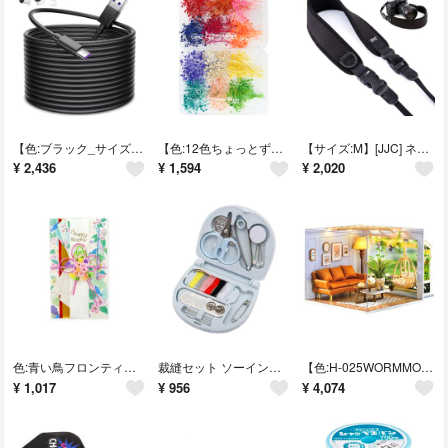
【色:ブラック_サイズ:10M】USB Type-Cケーブル 10M USB A
【色:12色ちょっとずつ/セット】Princess-style ミニ かすみ草
【サイズ:M】[JJC] ネオプレン製 カメラストラップ カメラ ショルダースト
¥
2,436
¥
1,594
¥
2,020
色:青い鳥フロンティア 祝儀袋 青い鳥 SG-240
裁縫セット ソーイングセット 携帯式 ミニ裁縫道具 二層設計 手縫い針 6色縫い
【色:H-025WORMMOMENT】(ｔ-FREAK) ドールハウス 手作りキ
¥
1,017
¥
956
¥
4,074