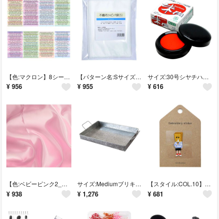
【色:マクロン】8シート コラージュ 素材 英字シール 8枚 アルファベットシー
【パターン名:Sサイズ】NK-Quality 不織布ラッピング袋 20枚セット
サイズ:30号シヤチハタ 朱肉 エコス MG-30EC 30号
¥
956
¥
955
¥
616
【色:ベビーピンク2_サイズ:1mカット】丸信商事 生地 サテン 無地 ポリエス
サイズ:Mediumブリキトレイ-M (1個) ZYU-BTM
【スタイル:COL.10】ダルマ(DARUMA) ワッペン 刺しゅうステッカー
¥
938
¥
1,276
¥
681