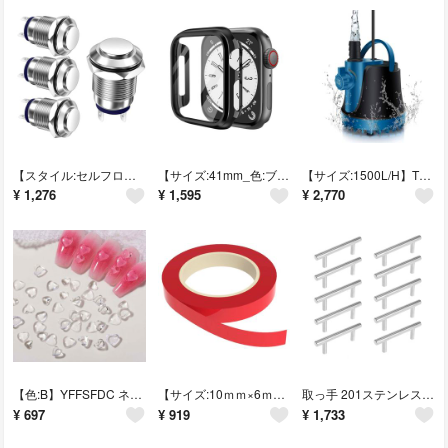
【スタイル:セルフロック】Kiligen 4個セット3A 12V/24V/110
【サイズ:41mm_色:ブラック】KIMOKU コンパチブル Apple Wat
【サイズ:1500L/H】THYESCOM 水中ポンプ 低水位対応 循環ポンプ
¥
1,276
¥
1,595
¥
2,770
【色:B】YFFSFDC ネイルパーツ ネイルツール ハート パーツ 3D 透明
【サイズ:10ｍｍ×6ｍ_色:レッド】カシムラ ドレスアップテープ レッド 10
取っ手 201ステンレス 引き出しつまみ キャビネットハンドル 食器棚プルハンド
¥
697
¥
919
¥
1,733