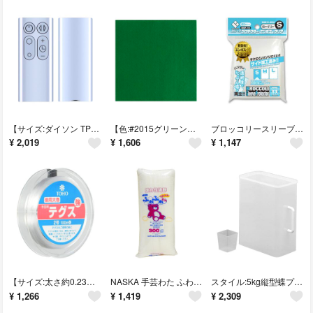
【サイズ:ダイソン TP00 TP01 AM11 (シルバー)】代替扇風機リモコ
【色:#2015グリーン系】サンフェルト V フェルト 1枚入 横50×縦55c
ブロッコリースリーブプロテクター エンボス＆クリア S [BSP-13] パック
¥
2,019
¥
1,606
¥
1,147
【サイズ:太さ約0.23mm×約100m巻_スタイル:2号】TOHO テグス 太
NASKA 手芸わた ふわふわわた 300g
スタイル:5kg縦型蝶プラ工業 袋まるごと米びつくん 5kg 781545
¥
1,266
¥
1,419
¥
2,309