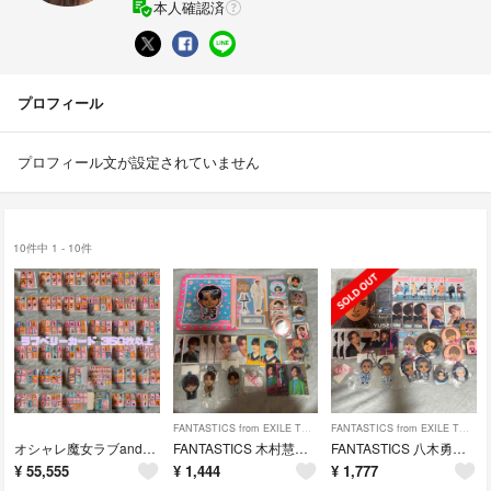
本人確認済
プロフィール
プロフィール文が設定されていません
10件中 1 - 10件
FANTASTICS from EXILE TRIBE
FANTASTICS from EXILE TRIBE
オシャレ魔女ラブandベリー ラブベリー まとめ売り
FANTASTICS 木村慧人 まとめ売り アクスタ
FANTASTICS 八木勇征 まとめ売り
¥
55,555
¥
1,444
¥
1,777