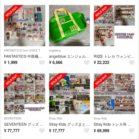
FANTASTICS from EXILE TRIBE
angelblue
FANTASTICS 中島颯太 まとめ売り アクスタ
angelblue エンジェルブルー バッグ ショルダー ボストン スクバ
RIIZE トレカ ウォンビン まとめ売り セット
¥
1,999
¥
6,666
¥
22,222
SEVENTEEN
Stray Kids
Stray Kids
SEVENTEEN グッズ まとめ売り ホシ ジョンハン
Stray Kids グッズまとめ売り ヒョンジン
Stray Kids トレカ等 まとめ売り ヒョンジン
¥
77,777
¥
17,777
¥
69,999