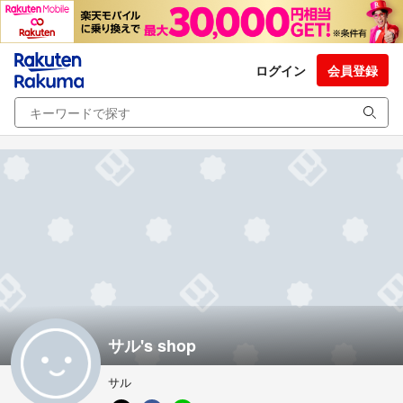
ログイン
会員登録
サル's shop
サル