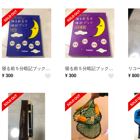
寝る前５分暗記ブック中１ 頭にしみこむメモリ－タイム！
寝る前５分暗記ブック中学実技 頭にしみこむメモリ－タイム！ 音楽 美術 保体 技
リコ
¥
300
¥
300
¥
800