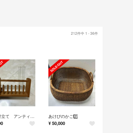
212件中 1 - 36件
試験管立て アンティーク
あけびのかご7️⃣
00
¥
50,000