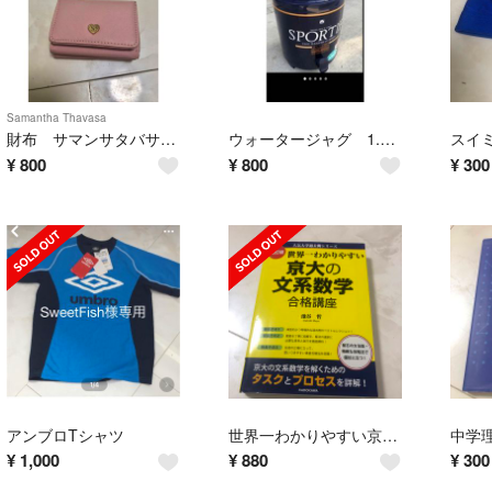
Samantha Thavasa
財布 サマンサタバサ コンパクト 小さめ
ウォータージャグ 1.8リットル 引取OK
¥
800
¥
800
¥
300
アンブロTシャツ
世界一わかりやすい京大の文系数学合格講座 改訂版 美品です！
¥
1,000
¥
880
¥
300