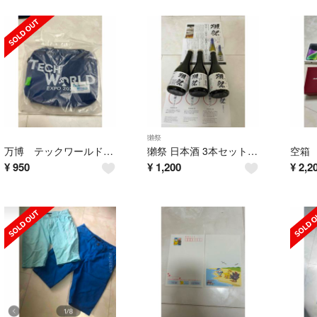
獺祭
万博 テックワールド 非売品
獺祭 日本酒 3本セット DASSAI 45 39 23 300ml 空びん
空箱
¥
950
¥
1,200
¥
2,2