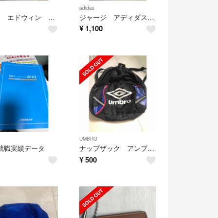
adidas
Gパン エドウィン 140
ジャージ アディダス 160
¥
1,100
UMBRO
 就職実績データ
ナップザック アンブロ 送料込み
¥
500