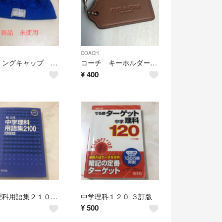
COACH
スイミングキャップ 新品 未使用
コーチ キーホルダー チャーム
¥
400
中学理科用語集２１００ 改訂版
中学理科１２０ ３訂版
¥
500