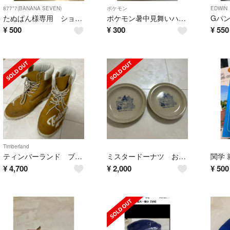
877*7(BANANA SEVEN)
ポケモン
EDWIN
たぬぱん様専用 ショートパンツ 2枚セット
ポケモン暑中見舞いハガキ
¥
500
¥
300
¥
550
Timberland
ティンバーランド ブーツ レア文字入り
ミスタードーナツ お皿 2枚セット 非売品
関学
¥
4,700
¥
2,000
¥
500