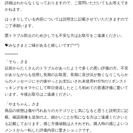
詳細はわからなくなっておりますので、ご質問いただいてもお答えでき
かねます。
はっきりしている内容については説明文に記載させていただきますので
ご了承願います。
🈲トラブル防止のため少しでも不安な方はお取引をご遠慮ください。
💝みなさまとご縁があると嬉しいです(*^^*)
*********
「そら」さま
以前からたくさんのトラブルがあったようで多くの悪い評価の方。不安
がありながらも信用し長期のお取置。長期に音沙汰が無くなりこちらか
らのメッセージにその後やっとお支払いされ未使用¥1575のリボンスト
ッキングをオマケにして即日発送したところ初めての普通評価に驚いて
います。今後お取引はご遠慮ください。
「やまちゃん」さま
商品の状態は傷や汚れありのカテゴリとし気になると思うと説明文に記
載。確認画像も追加の上、細かいことが気になる方はご遠慮くださいと
も記載しております。感じ方価値観は人それぞれ。購入時の感じよいコ
メントから一転した評価内容に驚きショックです。