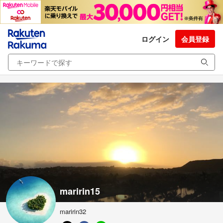
ログイン
会員登録
maririn15
maririn32