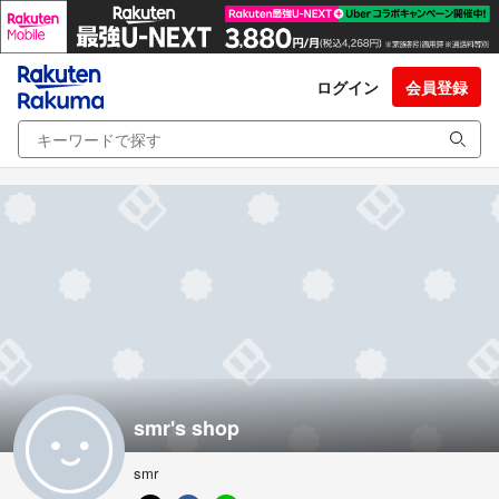
ログイン
会員登録
smr's shop
smr