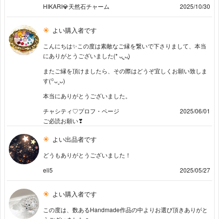
HIKARI💎天然石チャーム
2025/10/30
よい購入者です
こんにちは✨この度は素敵なご縁を繋いで下さりまして、本当
にありがとうございました(* ᴗ͈ˬᴗ͈)
またご縁を頂けましたら、その際はどうぞ宜しくお願い致しま
す(꙳ᴗˬᴗ)
本当にありがとうございました。
チャシティ♡プロフ・ページ
2025/06/01
ご必読お願い❣
よい出品者です
どうもありがとうございました！
eli5
2025/05/27
よい購入者です
この度は、数あるHandmade作品の中よりお選び頂きありがと