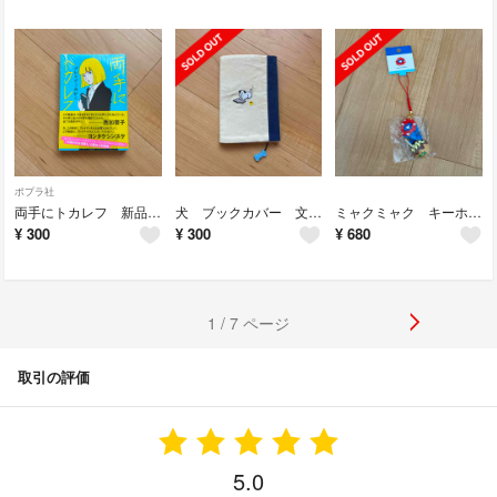
ポプラ社
両手にトカレフ 新品未開封
犬 ブックカバー 文庫本サイズ
ミャクミャク キーホルダー 大阪 新品未開封
¥
300
¥
300
¥
680
1 / 7 ページ
取引の評価
5.0