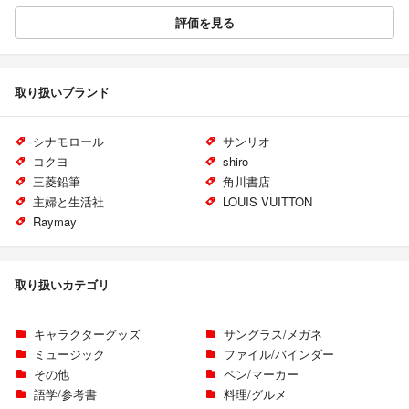
評価を見る
取り扱いブランド
シナモロール
サンリオ
コクヨ
shiro
三菱鉛筆
角川書店
主婦と生活社
LOUIS VUITTON
Raymay
取り扱いカテゴリ
キャラクターグッズ
サングラス/メガネ
ミュージック
ファイル/バインダー
その他
ペン/マーカー
語学/参考書
料理/グルメ