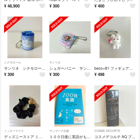
¥
48,900
¥
300
¥
400
シナモロール
サンリオ
サンリオ シナモロール ガチャガチャ コインシリンダー
シュガーバニー サンリオ ガチャガチャ パッケージコレクション
beco+81 フィギュアマスコット
¥
300
¥
300
¥
498
ミッキーマウス
サンマーク出版
COSME DECORTE
ディズニーストア ミッキーマウス ヘアアクセサリー シュシュ メタルモチーフ
１００日後に英語がものになる１日１０分 ネイティブ英語書き写し
コスメデコルテ AQ ブースティング トリートメント ヘアセラム