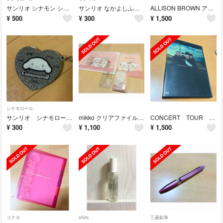
サンリオ シナモン シナモロール ぬいぐるみ
サンリオ なかよしふわふわフェイスポーチ ハローキティの仲間
ALLISON BROWN アリソンブラウン べっこう柄調光サングラス 花柄ケース付き
¥
500
¥
300
¥
1,500
シナモロール
サンリオ シナモロール ハート ミラー ガチャガチャ
mikko クリアファイル シール ポーチ カラビナ付き
CONCERT TOUR 1999“DISCOVERY” DVD
¥
300
¥
1,100
¥
1,500
コクヨ
shiro
三菱鉛筆