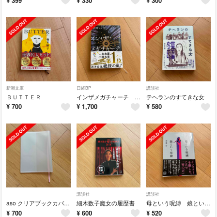
¥
399
¥
330
¥
300
新潮文庫
日経BP
講談社
ＢＵＴＴＥＲ
インザメガチャーチ 朝井リョウ
テヘランのすてきな女
¥
700
¥
1,700
¥
580
講談社
講談社
aso クリアブックカバー ピンク 文庫本サイズ
細木数子魔女の履歴書
母という呪縛 娘という牢獄
¥
700
¥
600
¥
520