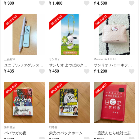
¥
300
¥
1,400
¥
4,500
三菱鉛筆
サンリオ
Maison de FLEUR
ユニ アルファゲル スイッチ 0.3mm コットンピンク パイロット シャー芯
サンリオ よつばのクローバーマスコット ポチャッコ ガチャガチャ
サンリオ ハローキティ メゾンドフルール コラボ ピンク ポーチ
¥
435
¥
450
¥
1,200
角川書店
幻冬舎
ババヤガの夜
栄光のバックホーム 横田慎太郎、永遠の背番号２４
一度読んだら絶対に忘れない日本史の教科書