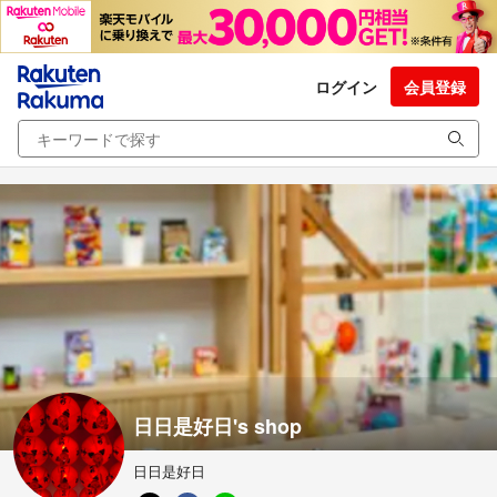
ログイン
会員登録
日日是好日's shop
日日是好日