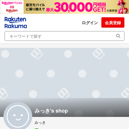
ログイン
会員登録
みっき's shop
みっき