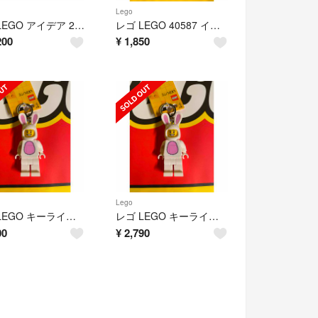
Lego
レゴ LEGO アイデア 21337 テーブルサッカー フットボール 新品未開封
レゴ LEGO 40587 イースターバスケット 非売品 レア 新品未開封
200
¥
1,850
Lego
レゴ LEGO キーライト 白 ウサギ うさぎ キーホルダー ラビット
レゴ LEGO キーライト 白 ウサギ うさぎ キーホルダー ラビット
00
¥
2,790