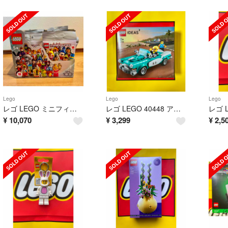
Lego
Lego
Lego
レゴ LEGO ミニフィグ ディズニー 100 71038 コンプリート18種類
レゴ LEGO 40448 アイデア クラシックカー レア 非売品
¥
10,070
¥
3,299
¥
2,5