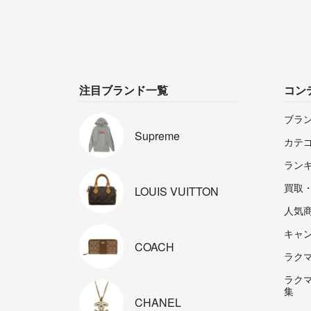
注目ブランド一覧
コン
ブラ
Supreme
カテ
ラン
買取
LOUIS
VUITTON
人気
キャ
COACH
ラクマp
ラク
集
CHANEL