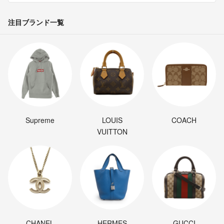
注目ブランド一覧
Supreme
LOUIS
COACH
VUITTON
CHANEL
HERMES
GUCCI