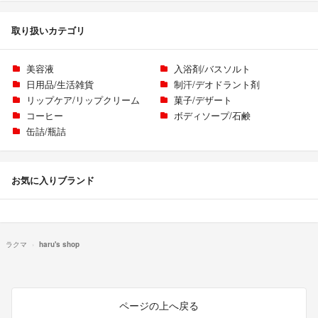
取り扱いカテゴリ
美容液
入浴剤/バスソルト
日用品/生活雑貨
制汗/デオドラント剤
リップケア/リップクリーム
菓子/デザート
コーヒー
ボディソープ/石鹸
缶詰/瓶詰
お気に入りブランド
ラクマ
haru's shop
ページの上へ戻る