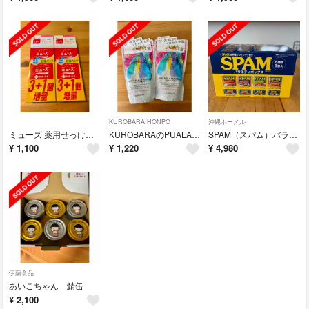
KUROBARA HONPO
沖縄ホーメル
ミューズ 薬用せっけん＋デオドラント石けん
KUROBARAのPUALANI ボディソルト 2個セット
SPAM（スパム）バラエティボックス《合計8缶セット》
¥
1,100
¥
1,220
¥
4,980
伊藤食品
あいこちゃん 鯖缶
¥
2,100