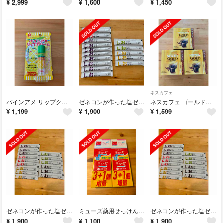
¥
2,999
¥
1,600
¥
1,450
ネスカフェ
パインアメ リップクリーム
ゼネコンが作った塩ゼリー 15本セット
ネスカフェ ゴールドブレンド 66本セット
¥
1,199
¥
1,900
¥
1,599
ゼネコンが作った塩ゼリー 15本セット
ミューズ薬用せっけん＋デオドラント石けん
ゼネコンが作った塩ゼリー 15本セット
¥
1,900
¥
1,100
¥
1,900