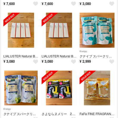
¥
7,600
¥
7,600
¥
3,080
Kneipp
LIALUSTER Natural Bio Glow Serum 4個セット
LIALUSTER Natural Bio Glow Serum 4個セット
クナイプ スパークリングタブレット ピースフルモーメント 2個セット
¥
3,080
¥
3,080
¥
2,999
Kneipp
クナイプ スパークリングタブレット グーテナハト ホップ&バレリアンの香り 2個
さよならヌメリー 2個セット
FaFa FINE FRAGRANCE ボディシート×2個セット