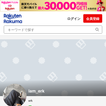
ログイン
会員登録
iam_erk
erk