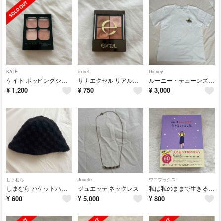
KATE
excel
Disney
ケイト ポッピングシルエットシャドウOR-1 3.6g
サナエクセル リアルクローズシャドウCX01
ルーニー・テューンズ Tシャツ
¥
1,200
¥
750
¥
3,000
しまむら
Jouete
ワニブックス
しまむら バケットハット
ジュエッテ ネックレス
私は私のままで生きることにした 著:キムスヒョン
¥
600
¥
5,000
¥
800