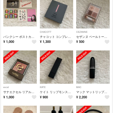
CHACOTT
CEZANNE
バンクシー ポストカード5枚セット
チャコット コンプレクションクリエイター002
セザンヌ ペールトーンアイシャドウ01
¥
1,000
¥
1,300
¥
500
excel
KATE
MAC
サナエクセル リアルクローズシャドウCX08
ケイト リップモンスター102
マック マットリップスティック616
¥
1,000
¥
900
¥
2,200