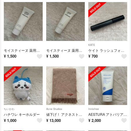
KATE
モイスティーヌ 薬用ハンドクリーム 40g
モイスティーヌ 薬用ハンドクリーム 40g
ケイト ラッシュフォーマーEXクリア BK-1 5.0g
¥
1,500
¥
1,500
¥
700
ちいかわ
Acne Studios
Innisfree
ハチワレ キーホルダー
値下げ！ アクネストゥディオズ マフラー 200×70cm
AESTURA アトバリア365クリーム 80ml
¥
1,000
¥
13,000
¥
2,000