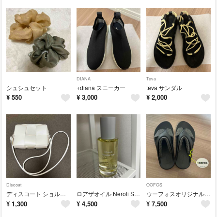
DIANA
Teva
シュシュセット
+diana スニーカー
teva サンダル
¥
550
¥
3,000
¥
2,000
Discoat
OOFOS
ディスコート ショルダーバッグ
ロアザオイル Neroli Smoke tea 100ml
ウーフォスオリジナル ブラック 24cm
¥
1,300
¥
4,500
¥
7,500