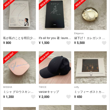
Elégance.
私が私のことを明日少しだけ、好きになれる１０１のこと 著:loveli
it's all for you 著: lauren tsui
値下げ！ エレガンス ラ プードル オートニュアンスIV 8.8g
¥
800
¥
1,500
¥
5,500
MISSHA
TWICE
miffy
ミシャ グロウスキンバーム50ml
varzarキャップ
ミッフィー ポストカード
¥
1,350
¥
2,000
¥
450